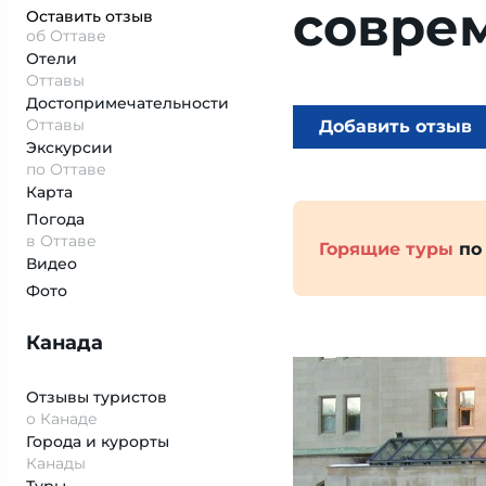
совре
Оставить отзыв
об Оттаве
Отели
Оттавы
Достопримеча­тельности
Оттавы
Добавить отзыв
Экскурсии
по Оттаве
Карта
Погода
в Оттаве
Горящие туры
по
Видео
Фото
Канада
Отзывы туристов
о Канаде
Города и курорты
Канады