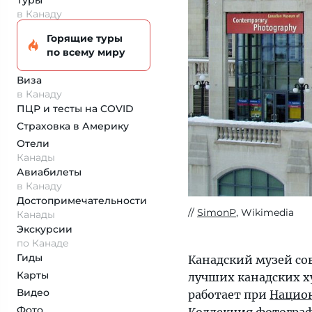
Туры
в Канаду
Горящие туры
по всему миру
Виза
в Канаду
ПЦР и тесты на COVID
Страховка
в Америку
Отели
Канады
Авиабилеты
в Канаду
Достопримеча­тельности
SimonP
, Wikimedia
Канады
Экскурсии
по Канаде
Гиды
Канадский музей сов
Карты
лучших канадских х
Видео
работает при
Национ
Фото