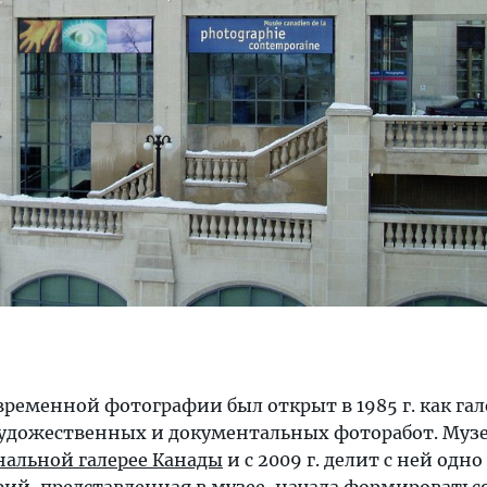
ременной фотографии был открыт в 1985 г. как гал
удожественных и документальных фоторабот. Муз
альной галерее Канады
и с 2009 г. делит с ней одно