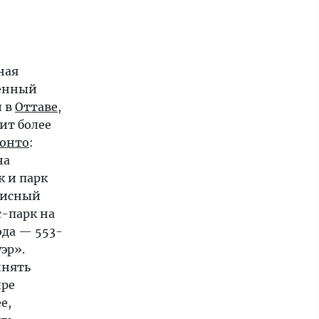
ная
оенный
и в
Оттаве
,
ит более
онто
:
на
к и парк
писный
-парк на
ода — 553-
эр».
инять
ире
е,