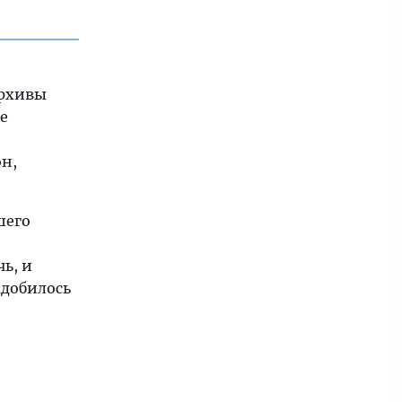
архивы
е
он,
шего
ь, и
адобилось