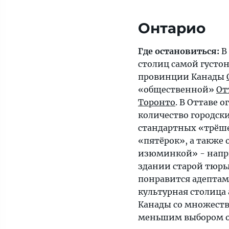
Онтарио
Где остановиться:
В 
столиц самой густо
провинции Канады
«общественной»
От
Торонто
. В Оттаве 
количество городск
стандартных «трёше
«пятёрок», а также 
изюминкой» - напри
здании старой тюрь
понравится адептам 
культурная столица
Канады со множеств
меньшим выбором о