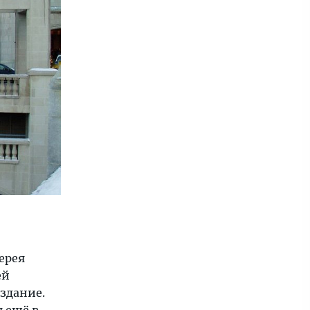
ерея
ей
 здание.