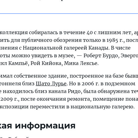
 коллекция собиралась в течение 40 с лишним лет, 
ть для публичного обозрения только в 1985 г., посл
инения с Национальной галереей Канады. В числе
оты можно увидеть в музее, — Роберт Бурдо, Эверг
кл Кампьё, Рой Кийока, Мика Лексье.
нимал собственное здание, построенное на базе быв
тоннеля близ
Шато Лурье
. Но в 2006 г. в подземном
находилось близ канала Ридо, была обнаружена теч
 2009 г., после окончания ремонта, помещение пон
 экспозиции переместили в национальную галерею.
кая информация