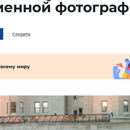
менной фотогра
Следить
 всему миру