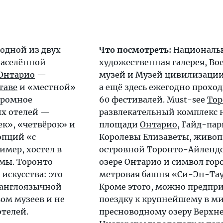
одной из двух
Что посмотреть:
Националь
населённой
художественная галерея, В
Онтарио
—
музей и Музей цивилизаци
таве
и «местной»
а ещё здесь ежегодно проход
огромное
60 фестивалей. Must-see
Тор
их отелей —
развлекательный комплекс 
к», «четвёрок» и
площади
Онтарио
, Гайд-пар
опций «с
Королевы Елизаветы, живо
мер, хостел в
островной Торонто-Айлендс
мы. Торонто
озере Онтарио и символ гор
искусства: это
метровая башня «Си-Эн-Тау
 англоязычной
Кроме этого, можно предпр
ом музеев и не
поездку к крупнейшему в м
телей.
пресноводному озеру Верхне