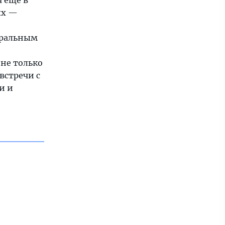
 ещё в
ых —
еральным
не только
встречи с
и и