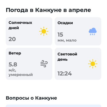
Погода в Канкуне в апреле
Солнечных
Осадки
дней
15
20
мм, мало
Ветер
Световой
день
5.8
м/с,
12:24
умеренный
Вопросы о Канкуне