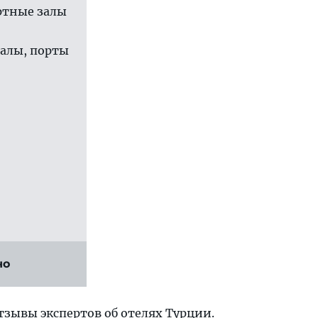
ртные залы
залы, порты
но
отзывы экспертов
об отелях Турции
.