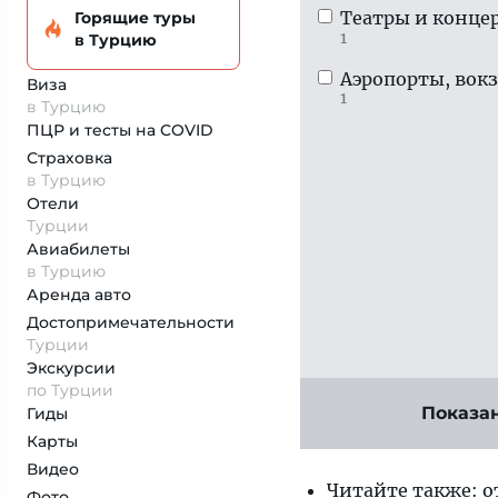
Театры и конце
Горящие туры
1
в Турцию
Аэропорты, вок
Виза
1
в Турцию
ПЦР и тесты на COVID
Страховка
в Турцию
Отели
Турции
Авиабилеты
в Турцию
Аренда авто
Достопримеча­тельности
Турции
Экскурсии
по Турции
Показа
Гиды
Карты
Видео
Читайте также: 
Фото