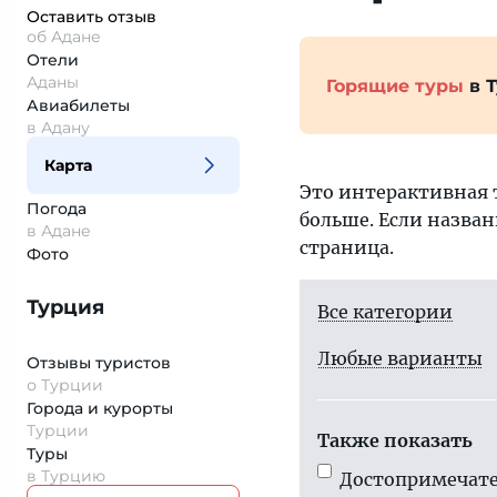
Оставить отзыв
об Адане
Отели
Аданы
Горящие туры
в 
Авиабилеты
в Адану
Карта
Это интерактивная 
Погода
больше. Если назван
в Адане
страница.
Фото
Турция
Все категории
Любые варианты
Отзывы туристов
о Турции
Города и курорты
Турции
Также показать
Туры
в Турцию
Достопримечате