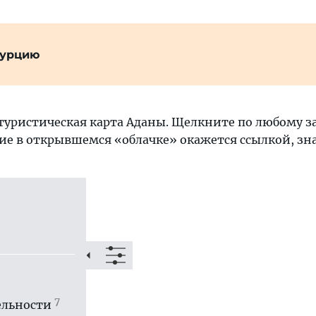
Турцию
туристическая карта Аданы. Щелкните по любому з
ие в открывшемся «облачке» окажется ссылкой, знач
7
ль­ности