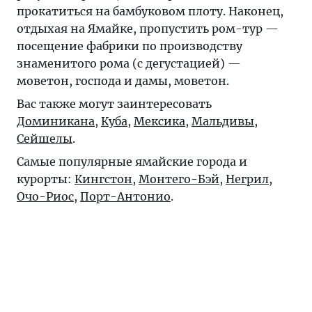
прокатиться на бамбуковом плоту. Наконец,
отдыхая на Ямайке, пропустить ром-тур —
посещение фабрики по производству
знаменитого рома (с дегустацией) —
моветон, господа и дамы, моветон.
Вас также могут заинтересовать
Доминикана
,
Куба
,
Мексика
,
Мальдивы
,
Сейшелы
.
Самые популярные ямайские города и
курорты:
Кингстон
,
Монтего-Бэй
,
Негрил
,
Очо-Риос
,
Порт-Антонио
.