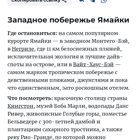
Скопировать ссылку
Западное побережье Ямайки
Где остановиться:
на самом популярном
курорте Ямайки — в заводном Монтего-Бэй,
в
Негриле
, где 11 км белоснежных пляжей,
исключительная экология и лучшие дайв-
споты на острове, или в
Вайт-Хаус-Бэй
—
самом жарком тропическом побережье с
девственными пляжами, джунглями и пока
что единственным, зато роскошным отелем.
Что посмотреть:
красочную столицу страны
Кингстон
, музей Боба Марли, водопады Данс
Ривер, живописные Голубые горы, поместье
Бельведере с 300-летней дамбой и
плантациям сахарного тростника, а также
реку Рио-Гранде, по которой можно