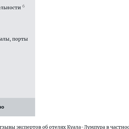
6
ль­ности
залы, порты
но
тзывы экспертов об
отелях Куала-Лумпура
в частно