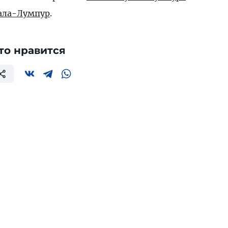
ала-Лумпур
.
то нравится