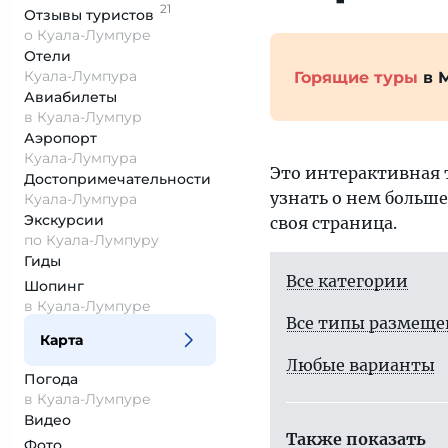
21
Отзывы
туристов
о Куала-Лумпуре
Отели
Куала-Лумпура
Горящие туры
в 
Авиабилеты
в Куала-Лумпур
Аэропорт
Куала-Лумпура
Это интерактивная 
Достопримеча­тельности
узнать о нем больше
Куала-Лумпура
Экскурсии
своя страница.
по Куала-Лумпуру
Гиды
Все категории
Шопинг
в Куала-Лумпуре
Все типы размещ
Карта
Любые варианты
Погода
в Куала-Лумпуре
Видео
Также показать
Фото