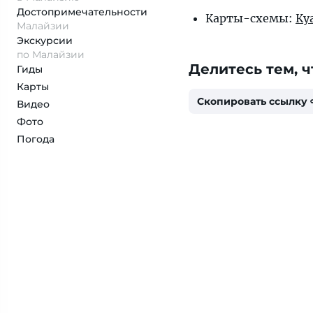
Достопримеча­тельности
Карты-схемы:
Ку
Малайзии
Экскурсии
по Малайзии
Делитесь тем, ч
Гиды
Карты
Скопировать ссылку
Видео
Фото
Погода