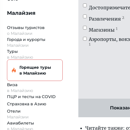
Достопримечате
Малайзия
2
Развлечения
Отзывы туристов
1
Магазины
о Малайзии
Аэропорты, вок
Города и курорты
1
Малайзии
Туры
в Малайзию
Горящие туры
в Малайзию
Виза
в Малайзию
ПЦР и тесты на COVID
Страховка
в Азию
Показа
Отели
Малайзии
Авиабилеты
Читайте также: о
в Малайзию