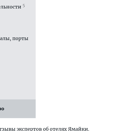
5
ль­ности
залы, порты
но
отзывы экспертов
об отелях Ямайки
.