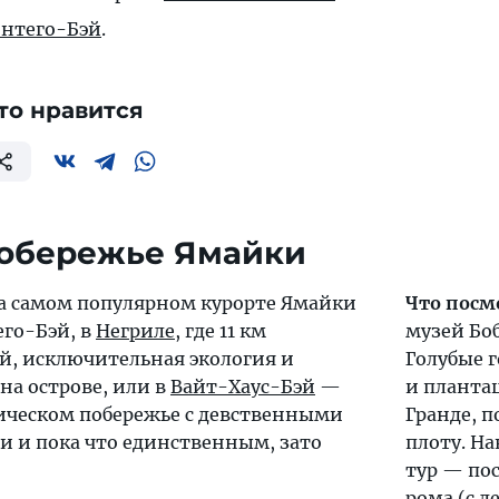
нтего-Бэй
.
то нравится
побережье Ямайки
а самом популярном курорте Ямайки
Что посм
го-Бэй, в
Негриле
, где 11 км
музей Бо
, исключительная экология и
Голубые г
на острове, или в
Вайт-Хаус-Бэй
—
и плантац
ическом побережье с девственными
Гранде, 
 и пока что единственным, зато
плоту. На
тур — по
рома (с д