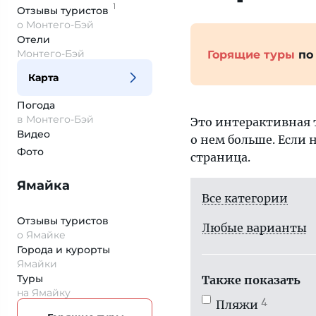
1
Отзывы
туристов
о Монтего-Бэй
Отели
Монтего-Бэй
Горящие туры
по
Карта
Погода
в Монтего-Бэй
Это интерактивная 
Видео
о нем больше. Если 
Фото
страница.
Ямайка
Все категории
Отзывы туристов
Любые варианты
о Ямайке
Города и курорты
Ямайки
Туры
Также показать
на Ямайку
4
Пляжи