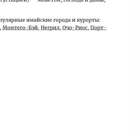
пулярные ямайские города и курорты:
,
Монтего-Бэй
,
Негрил
,
Очо-Риос
,
Порт-