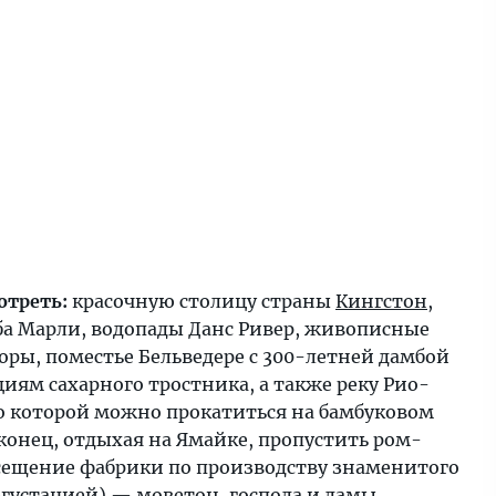
отреть:
красочную столицу страны
Кингстон
,
ба Марли, водопады Данс Ривер, живописные
оры, поместье Бельведере с 300-летней дамбой
иям сахарного тростника, а также реку Рио-
по которой можно прокатиться на бамбуковом
конец, отдыхая на Ямайке, пропустить ром-
сещение фабрики по производству знаменитого
егустацией) — моветон, господа и дамы,