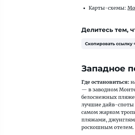
Карты-схемы:
Мо
Делитесь тем, ч
Скопировать ссылку
Западное 
Где остановиться:
н
— в заводном Монте
белоснежных пляжей
лучшие дайв-споты 
самом жарком троп
пляжами, джунглями
роскошным отелем.