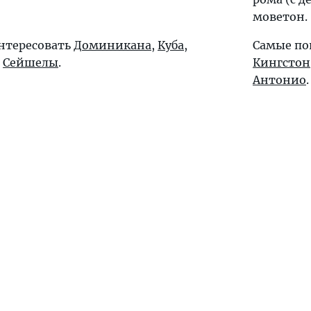
моветон.
интересовать
Доминикана
,
Куба
,
Самые по
,
Сейшелы
.
Кингстон
Антонио
.