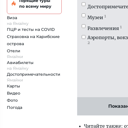
Горящие туры
Достопримечате
по всему миру
1
Музеи
Виза
на Ямайку
1
Развлечения
ПЦР и тесты на COVID
Страховка
на Карибские
Аэропорты, вок
2
острова
Отели
Ямайки
Авиабилеты
на Ямайку
Достопримеча­тельности
Ямайки
Карты
Видео
Фото
Показа
Погода
Читайте также: 