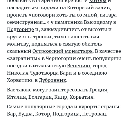
побывать в старинной крепости
Котора
и
насладиться видами на Которский залив,
пропеть «поговори хоть ты со мной, гитара
семиструнная…» у памятника Высоцкому в
Подгорице
и, зажмурившись от высоты и
крутизны тропки, тихо нашептывая
молитву, подняться в святую обитель —
скальный
Острожский монастырь
. В качестве
«заграницы» в Черногории очень популярны
поездки в итальянскую
Венецию
, город
Николая Чудотворца
Бари
и в соседнюю
Хорватию, в
Дубровник
.
Вас также могут заинтересовать
Греция
,
Италия
,
Болгария
,
Кипр
,
Хорватия
.
Самые популярные города и курорты страны:
Бар
,
Будва
,
Котор
,
Подгорица
,
Петровац
.