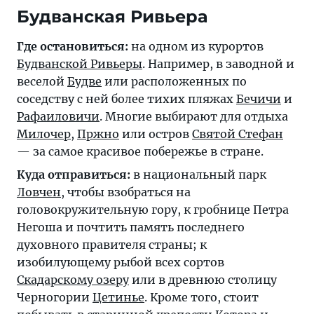
Будванская Ривьера
Где остановиться:
на одном из курортов
Будванской Ривьеры
. Например, в заводной и
веселой
Будве
или расположенных по
соседству с ней более тихих пляжах
Бечичи
и
Рафаиловичи
. Многие выбирают для отдыха
Милочер
,
Пржно
или остров
Святой Стефан
— за самое красивое побережье в стране.
Куда отправиться:
в национальный парк
Ловчен
, чтобы взобраться на
головокружительную гору, к гробнице Петра
Негоша и почтить память последнего
духовного правителя страны; к
изобилующему рыбой всех сортов
Скадарскому озеру
или в древнюю столицу
Черногории
Цетинье
. Кроме того, стоит