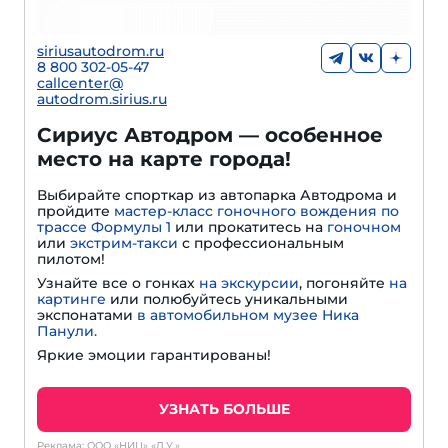
siriusautodrom.ru
8 800 302-05-47
callcenter@
autodrom.sirius.ru
Сириус Автодром — особенное
место на карте города!
Выбирайте спорткар из автопарка Автодрома и
пройдите
мастер-класс гоночного вождения по
трассе Формулы 1
или прокатитесь на
гоночном
или
экстрим-такси
с профессиональным
пилотом!
Узнайте все о гонках
на экскурсии
, погоняйте
на
картинге
или полюбуйтесь уникальными
экспонатами
в автомобильном музее Ника
Панули.
Яркие эмоции гарантированы!
УЗНАТЬ БОЛЬШЕ
Реклама: ООО «НИЦ» «Д.У.»