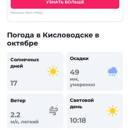
УЗНАТЬ БОЛЬШЕ
Реклама: ОАО «РЖД»
Погода в Кисловодске в
октябре
Осадки
Солнечных
дней
49
мм,
17
умеренно
Световой
Ветер
день
2.2
10:18
м/с, легкий