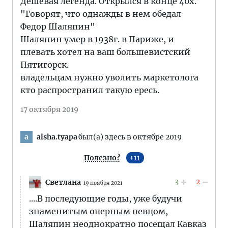
Дешевая легенда. Открылся в конце 40х.
"Говорят, что однажды в нем обедал
Федор Шаляпин"
Шаляпин умер в 1938г. в Париже, и
плевать хотел на ваш большевистский
Пятигорск.
владельцам нужно уволить маркетолога
кто распространил такую ересь.
17 октября 2019
alsha.tyapa
был(а) здесь в октябре 2019
a
Полезно?
11
3
2
Светлана
19 ноября 2021
....В последующие годы, уже будучи
знаменитым оперным певцом,
Шаляпин неоднократно посещал Кавказ