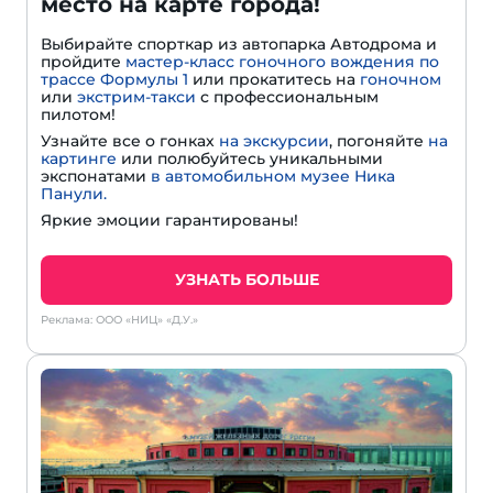
место на карте города!
Выбирайте спорткар из автопарка Автодрома и
пройдите
мастер-класс гоночного вождения по
трассе Формулы 1
или прокатитесь на
гоночном
или
экстрим-такси
с профессиональным
пилотом!
Узнайте все о гонках
на экскурсии
, погоняйте
на
картинге
или полюбуйтесь уникальными
экспонатами
в автомобильном музее Ника
Панули.
Яркие эмоции гарантированы!
УЗНАТЬ БОЛЬШЕ
Реклама: ООО «НИЦ» «Д.У.»