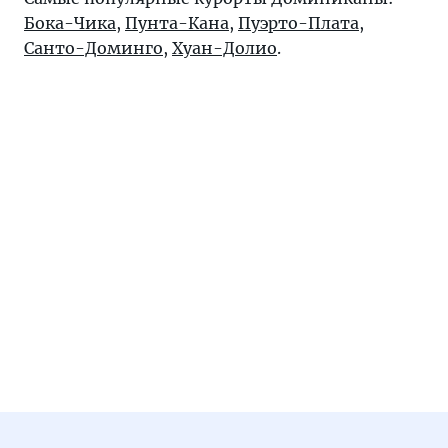
Бока-Чика
,
Пунта-Кана
,
Пуэрто-Плата
,
Санто-Доминго
,
Хуан-Долио
.