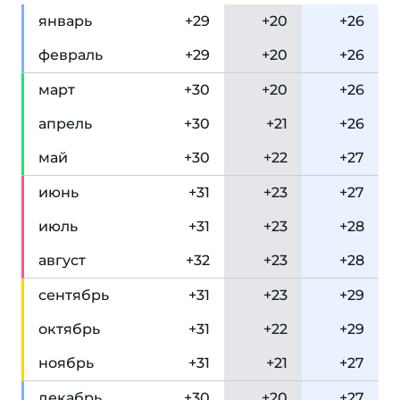
янв
арь
+29
+20
+26
фев
раль
+29
+20
+26
мар
т
+30
+20
+26
апр
ель
+30
+21
+26
май
+30
+22
+27
июн
ь
+31
+23
+27
июл
ь
+31
+23
+28
авг
уст
+32
+23
+28
сен
тябрь
+31
+23
+29
окт
ябрь
+31
+22
+29
ноя
брь
+31
+21
+27
дек
абрь
+30
+20
+27