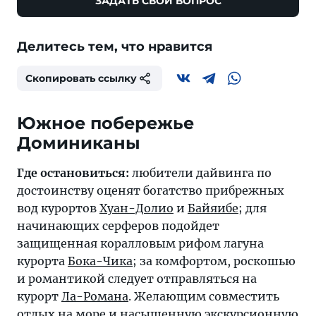
ЗАДАТЬ СВОЙ ВОПРОС
Делитесь тем, что нравится
Скопировать ссылку
Южное побережье
Доминиканы
Где остановиться:
любители дайвинга по
достоинству оценят богатство прибрежных
вод курортов
Хуан-Долио
и
Байяибе
; для
начинающих серферов подойдет
защищенная коралловым рифом лагуна
курорта
Бока-Чика
; за комфортом, роскошью
и романтикой следует отправляться на
курорт
Ла-Романа
. Желающим совместить
отдых на море и насыщенную экскурсионную