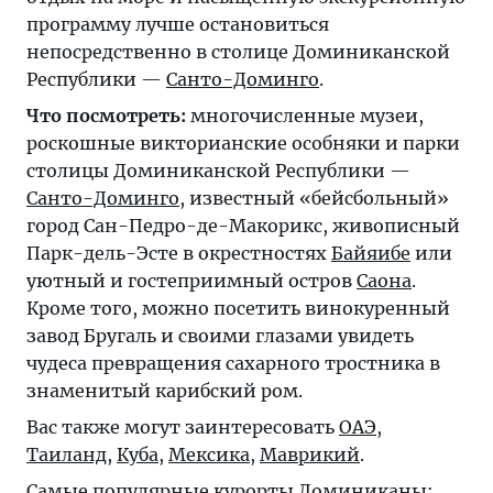
программу лучше остановиться
непосредственно в столице Доминиканской
Республики —
Санто-Доминго
.
Что посмотреть:
многочисленные музеи,
роскошные викторианские особняки и парки
столицы Доминиканской Республики —
Санто-Доминго
, известный «бейсбольный»
город Сан-Педро-де-Макорикс, живописный
Парк-дель-Эсте в окрестностях
Байяибе
или
уютный и гостеприимный остров
Саона
.
Кроме того, можно посетить винокуренный
завод Бругаль и своими глазами увидеть
чудеса превращения сахарного тростника в
знаменитый карибский ром.
Вас также могут заинтересовать
ОАЭ
,
Таиланд
,
Куба
,
Мексика
,
Маврикий
.
Самые популярные курорты Доминиканы: