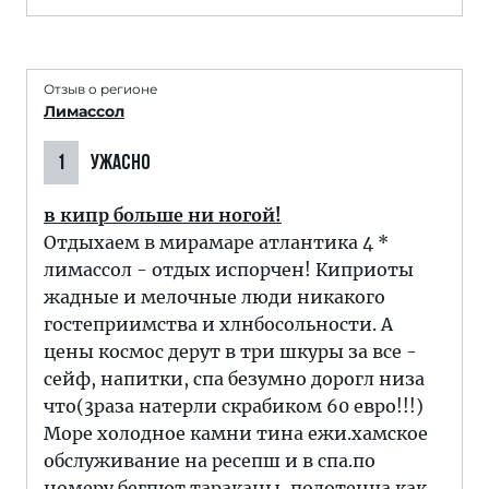
Отзыв о регионе
Лимассол
1
УЖАСНО
в кипр больше ни ногой!
Отдыхаем в мирамаре атлантика 4 *
лимассол - отдых испорчен! Киприоты
жадные и мелочные люди никакого
гостеприимства и хлнбосольности. А
цены космос дерут в три шкуры за все -
сейф, напитки, спа безумно дорогл низа
что(3раза натерли скрабиком 60 евро!!!)
Море холодное камни тина ежи.хамское
обслуживание на ресепш и в спа.по
номеру бегпют тараканы, полотенца как