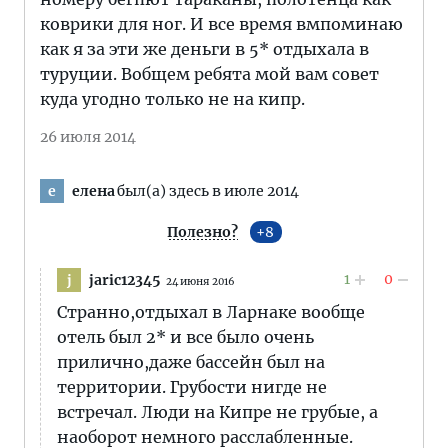
коврики для ног. И все время вмпоминаю
как я за эти же деньги в 5* отдыхала в
туруции. Вобщем ребята мой вам совет
куда угодно только не на кипр.
26 июля 2014
елена
был(а) здесь в июле 2014
е
Полезно?
8
1
0
jaric12345
j
24 июня 2016
Странно,отдыхал в Ларнаке вообще
отель был 2* и все было очень
прилично,даже бассейн был на
территории. Грубости нигде не
встречал. Люди на Кипре не грубые, а
наоборот немного расслабленные.