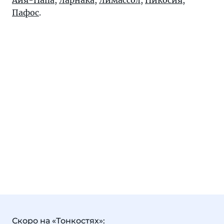
Айя-Напа
,
Ларнака
,
Лимассол
,
Никосия
,
Пафос
.
Скоро на «Тонкостях»: