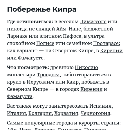
Побережье Кипра
Где остановиться:
в веселом
Лимассоле
или
никогда не спящей
Айя-Напе
, бюджетной
Ларнаке
или элитном
Пафосе
, в ультра-
спокойном
Полисе
или семейном
Протарасе
;
как вариант — на Северном Кипре, в
Кирении
или
Фамагусте
.
Что посмотреть:
древнюю
Никосию
,
монастыри
Троодоса
, либо отправиться в
круиз в
Иерусалим
или
Каир
, побывать в
Северном Кипре — в городах
Кирения
и
Фамагуста
.
Вас также могут заинтересовать
Испания
,
Италия
,
Болгария
,
Хорватия
,
Черногория
.
Самые популярные города и курорты страны: