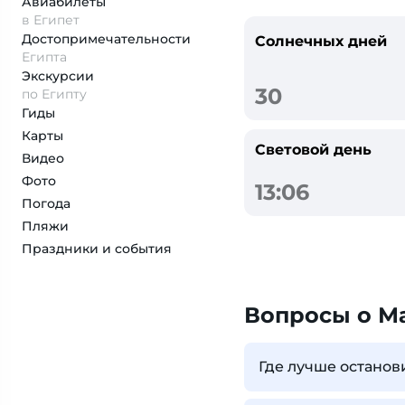
Авиабилеты
в Египет
Достопримеча­тельности
Солнечных дней
Египта
Экскурсии
30
по Египту
Гиды
Карты
Световой день
Видео
Фото
13:06
Погода
Пляжи
Праздники и события
Вопросы о М
Где лучше останов