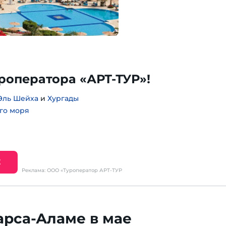
уроператора «АРТ-ТУР»!
Эль Шейха
и
Хургады
го моря
Е
Реклама: ООО «Туроператор АРТ-ТУР
арса-Аламе в мае