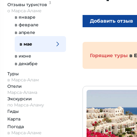
3
Отзывы
туристов
о Марса-Аламе
в январе
Добавить отзыв
в феврале
в апреле
в мае
Горящие туры
в Е
в июне
в декабре
Туры
в Марса-Алам
Отели
Марса-Алама
Экскурсии
по Марса-Аламу
Гиды
Карта
Погода
в Марса-Аламе