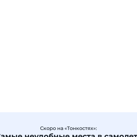
Скоро на «Тонкостях»:
амые неудобные места в самоле