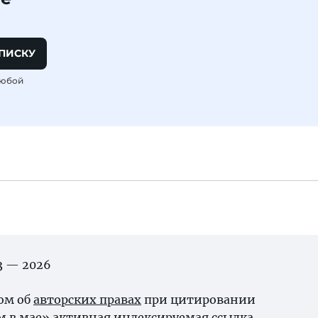
ПИСКУ
любой
03 — 2026
ном об
авторских правах
при цитировании
 в мае» активная индексируемая ссылка