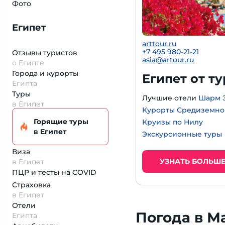
Фото
Египет
arttour.ru
+
7 495 980-21-21
Отзывы туристов
asia@artour.ru
о Египте
Города и курорты
Египет от т
Египта
Туры
Лучшие отели
Шарм 
в Египет
Курорты Средиземно
Горящие туры
Круизы по Нилу
в Египет
Экскурсионные туры
Виза
УЗНАТЬ БОЛЬШ
в Египет
ПЦР и тесты на COVID
Страховка
в Египет
Отели
Погода в М
Египта