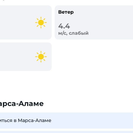
Ветер
4.4
м/с, слабый
арса-Аламе
иться в Марса-Аламе