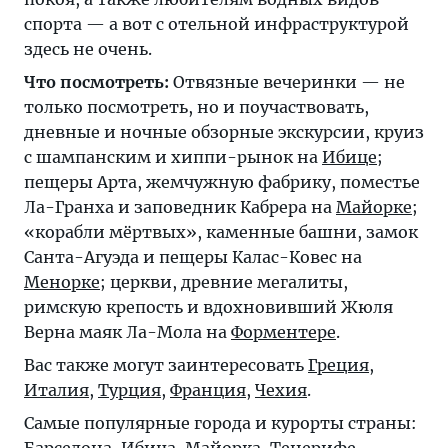
спорта — а вот с отельной инфраструктурой
здесь не очень.
Что посмотреть:
Отвязные вечеринки — не
только посмотреть, но и поучаствовать,
дневные и ночные обзорные экскурсии, круиз
с шампанским и хиппи-рынок на
Ибице
;
пещеры Арта, жемчужную фабрику, поместье
Ла-Гранха и заповедник Кабрера на
Майорке
;
«корабли мёртвых», каменные башни, замок
Санта-Агуэда и пещеры Калас-Ковес на
Менорке
; церкви, древние мегалиты,
римскую крепость и вдохновивший Жюля
Верна маяк Ла-Мола на
Форментере
.
Вас также могут заинтересовать
Греция
,
Италия
,
Турция
,
Франция
,
Чехия
.
Самые популярные города и курорты страны: