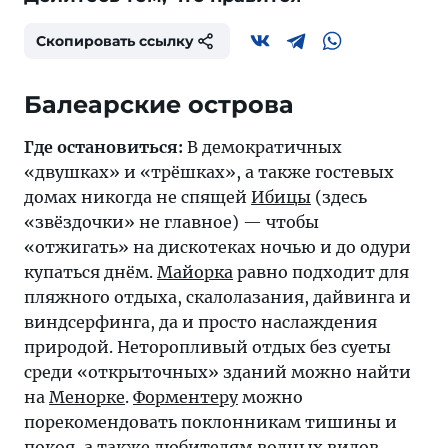
Скопировать ссылку
Балеарские острова
Где остановиться:
В демократичных
«двушках» и «трёшках», а также гостевых
домах никогда не спящей
Ибицы
(здесь
«звёздочки» не главное) — чтобы
«отжигать» на дискотеках ночью и до одури
купаться днём.
Майорка
равно подходит для
пляжного отдыха, скалолазания, дайвинга и
виндсерфинга, да и просто наслаждения
природой. Неторопливый отдых без суеты
среди «открыточных» зданий можно найти
на
Менорке
.
Форментеру
можно
порекомендовать поклонникам тишины и
покоя, а также любителям водных видов