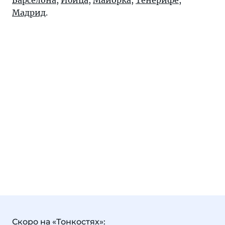
Барселона
,
Ибица
,
Майорка
,
Тенерифе
,
Мадрид
.
Скоро на «Тонкостях»: