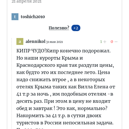
21 апреля 2021
toshich2010
t
Полезно?
2
alennikol
1
0
a
31 мая 2021
КИПР ЧУДО!Кипр конечно подорожал.
Но наши курорты Крыма и
Краснодарского края так раздули цены,
как будто это их последнее лето. Цена
надо снижать втрое , а в некоторых
отелях Крыма таких как Вилла Елена от
41 т.р за ночь , им подобным отелям -в
десять раз. При этом в цену не входит
обед и завтрак ! Это как, нормально?
Накормить за 41 т.р. в сутки двоих
туристов в России непосильная задача.