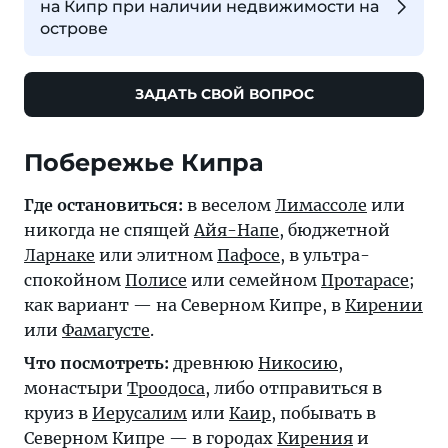
на Кипр при наличии недвижимости на
острове
ЗАДАТЬ СВОЙ ВОПРОС
Побережье Кипра
Где остановиться:
в веселом
Лимассоле
или
никогда не спящей
Айя-Напе
, бюджетной
Ларнаке
или элитном
Пафосе
, в ультра-
спокойном
Полисе
или семейном
Протарасе
;
как вариант — на Северном Кипре, в
Кирении
или
Фамагусте
.
Что посмотреть:
древнюю
Никосию
,
монастыри
Троодоса
, либо отправиться в
круиз в
Иерусалим
или
Каир
, побывать в
Северном Кипре — в городах
Кирения
и