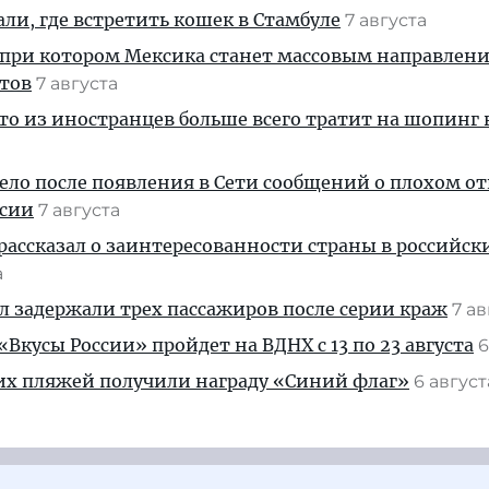
али, где встретить кошек в Стамбуле
7 августа
 при котором Мексика станет массовым направлен
стов
7 августа
кто из иностранцев больше всего тратит на шопинг 
дело после появления в Сети сообщений о плохом 
ссии
7 августа
рассказал о заинтересованности страны в российск
а
ул задержали трех пассажиров после серии краж
7 а
Вкусы России» пройдет на ВДНХ с 13 по 23 августа
6
их пляжей получили награду «Синий флаг»
6 авгус