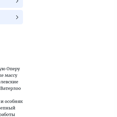
рую Оперу
же массу
олевские
 Ватерлоо
 и особняк
лепный
 работы