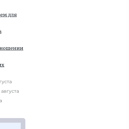
ием для
в
отношении
их
вгуста
 августа
та