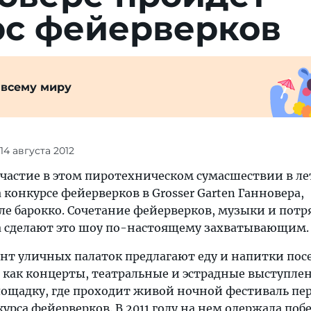
рс фейерверков
 всему миру
 14 августа 2012
участие в этом пиротехническом сумасшествии в 
а конкурсе фейерверков в Grosser Garten Ганновера,
ле барокко. Сочетание фейерверков, музыки и пот
 сделают это шоу по-настоящему захватывающим.
т уличных палаток предлагают еду и напитки пос
я как концерты, театральные и эстрадные выступле
лощадку, где проходит живой ночной фестиваль пе
урса фейерверков. В 2011 году на нем одержала поб