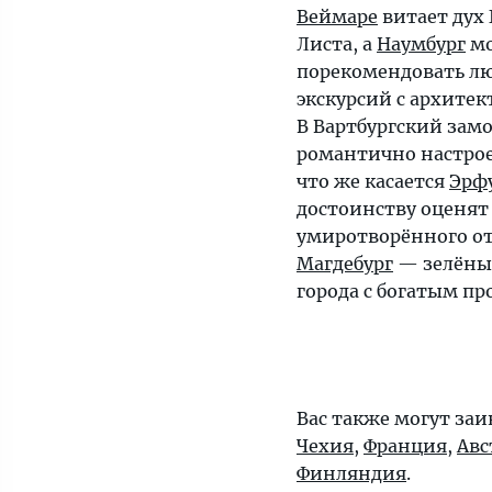
Веймаре
витает дух 
Листа, а
Наумбург
м
порекомендовать л
экскурсий с архите
В Вартбургский замо
романтично настро
что же касается
Эрф
достоинству оценят
умиротворённого о
Магдебург
— зелёны
города с богатым п
Вас также могут заи
Чехия
,
Франция
,
Авс
Финляндия
.