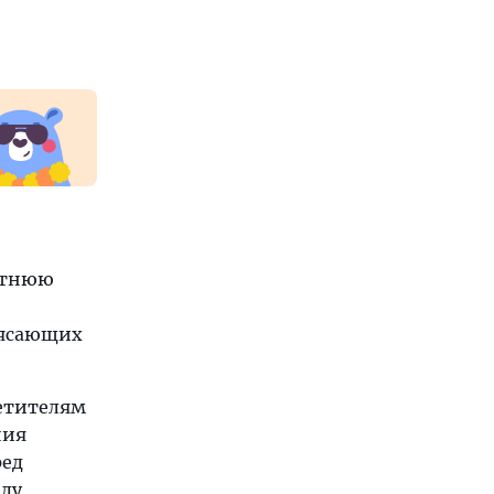
летнюю
рясающих
етителям
ния
ред
еду