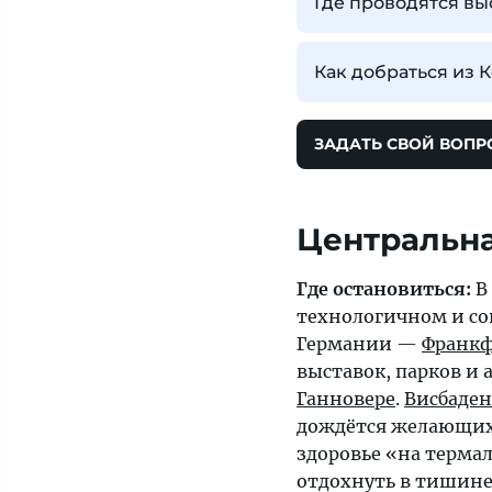
Где проводятся вы
Как добраться из 
ЗАДАТЬ СВОЙ ВОПР
Центральн
Где остановиться:
В
технологичном и со
Германии —
Франкф
выставок, парков и
Ганновере
.
Висбаден
дождётся желающих
здоровье «на термал
отдохнуть в тишине