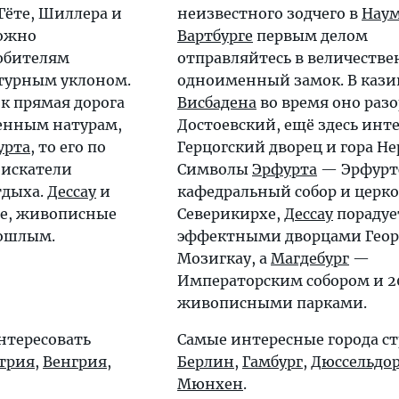
Гёте, Шиллера и
неизвестного зодчего в
Наум
ожно
Вартбурге
первым делом
юбителям
отправляйтесь в величеств
ктурным уклоном.
одноименный замок. В кази
к прямая дорога
Висбадена
во время оно раз
енным натурам,
Достоевский, ещё здесь инт
урта
, то его по
Герцогский дворец и гора Не
 искатели
Символы
Эрфурта
— Эрфурт
тдыха.
Дессау
и
кафедральный собор и церко
е, живописные
Северикирхе,
Дессау
порадуе
рошлым.
эффектными дворцами Геор
Мозигкау, а
Магдебург
—
Императорским собором и 2
живописными парками.
нтересовать
Самые интересные города с
трия
,
Венгрия
,
Берлин
,
Гамбург
,
Дюссельдо
Мюнхен
.