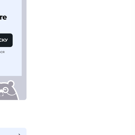
те
СКУ
ься