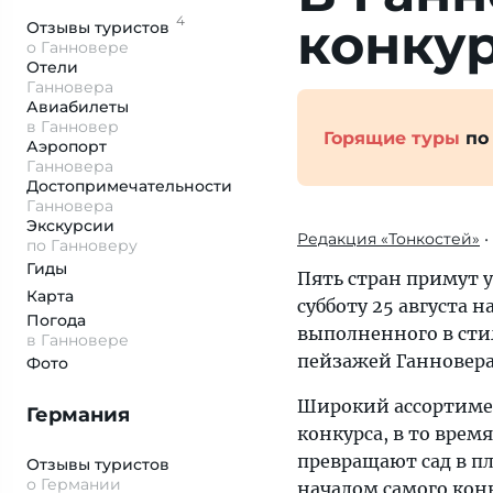
4
конку
Отзывы
туристов
о Ганновере
Отели
Ганновера
Авиабилеты
в Ганновер
Горящие туры
по
Аэропорт
Ганновера
Достопримеча­тельности
Ганновера
Экскурсии
Редакция «Тонкостей»
•
по Ганноверу
Гиды
Пять стран примут 
Карта
субботу 25 августа н
Погода
выполненного в сти
в Ганновере
пейзажей Ганновера
Фото
Широкий ассортимен
Германия
конкурса, в то врем
превращают сад в п
Отзывы туристов
о Германии
началом самого конк