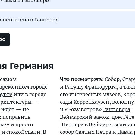
ставки в Ганновере
Копенгагена в Ганновер
ОС
ая Германия
 самом
Что посмотреть:
Собор, Ста
временном городе
и Ратушу
Франкфурта
, а так
урте
или в городе
его интересных музеев, Кор
 архитектуры —
сады Херренхаузен, колонну
ждёт — не
и «Розу ветров»
Ганновера
,
 поправить
Веймарский замок, дом Гёте
ке» и просто
Шиллера в
Веймаре
, велико
 и спокойствии. В
собор Святых Петра и Павла