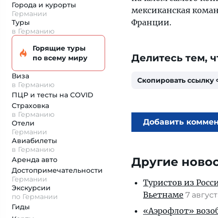
Города и курорты
мексиканская коман
Германии
Франции.
Туры
в Германию
Горящие туры
Делитесь тем, ч
по всему миру
Виза
Скопировать ссылку
в Германию
ПЦР и тесты на COVID
Страховка
в Германию
Добавить комме
Отели
Германии
Авиабилеты
в Германию
Другие ново
Аренда авто
Достопримеча­тельности
Германии
Туристов из Росс
Экскурсии
Вьетнаме
7 авгус
по Германии
Гиды
«Аэрофлот» возоб