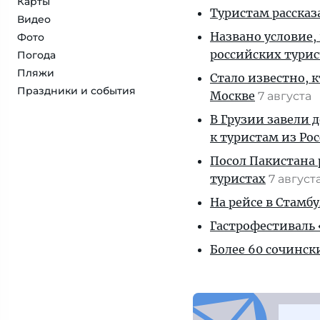
Карты
Туристам рассказ
Видео
Названо условие,
Фото
российских тури
Погода
Пляжи
Стало известно, 
Праздники и события
Москве
7 августа
В Грузии завели 
к туристам из Ро
Посол Пакистана 
туристах
7 август
На рейсе в Стамб
Гастрофестиваль «
Более 60 сочинск