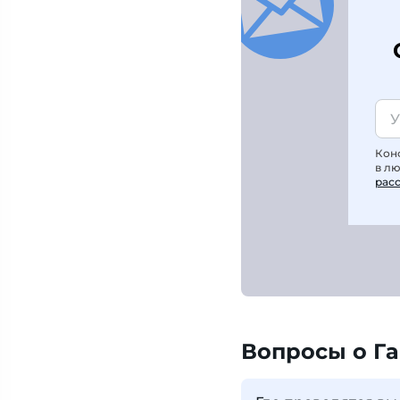
Кон
в л
рас
Вопросы о Г