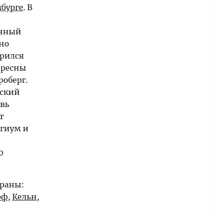
бурге
. В
енный
но
орился
ересны
роберг.
ский
вь
т
гиум и
0
траны:
рф
,
Кельн
,