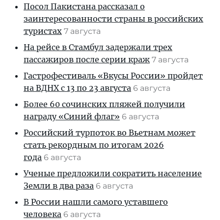
Посол Пакистана рассказал о
заинтересованности страны в российских
туристах
7 августа
На рейсе в Стамбул задержали трех
пассажиров после серии краж
7 августа
Гастрофестиваль «Вкусы России» пройдет
на ВДНХ с 13 по 23 августа
6 августа
Более 60 сочинских пляжей получили
награду «Синий флаг»
6 августа
Российский турпоток во Вьетнам может
стать рекордным по итогам 2026
года
6 августа
Ученые предложили сократить население
Земли в два раза
6 августа
В России нашли самого уставшего
человека
6 августа