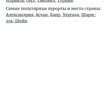
Израиль
,
ОАЭ
,
Таиланд
,
Турция
.
Самые популярные курорты и места страны:
Александрия
,
Асуан
,
Каир
,
Хургада
,
Шарм-
эль-Шейх
.