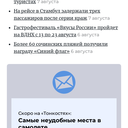
туристах
7 августа
На рейсе в Стамбул задержали трех
пассажиров после серии краж
7 августа
Гастрофестиваль «Вкусы России» пройдет
на ВДНХ с 13 по 23 августа
6 августа
Более 60 сочинских пляжей получили
награду «Синий флаг»
6 августа
Скоро на «Тонкостях»:
Самые неудобные места в
самолете