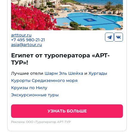
arttour.ru
+
7 495 980-21-21
asia@artour.ru
Египет от туроператора «АРТ-
ТУР»!
Лучшие отели
Шарм Эль Шейха
и
Хургады
Курорты Средиземного моря
Круизы по Нилу
Экскурсионные туры
УЗНАТЬ БОЛЬШЕ
Реклама: ООО «Туроператор АРТ-ТУР