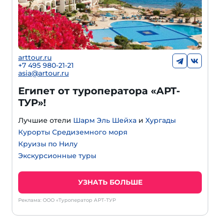
arttour.ru
+
7 495 980-21-21
asia@artour.ru
Египет от туроператора «АРТ-
ТУР»!
Лучшие отели
Шарм Эль Шейха
и
Хургады
Курорты Средиземного моря
Круизы по Нилу
Экскурсионные туры
УЗНАТЬ БОЛЬШЕ
Реклама: ООО «Туроператор АРТ-ТУР