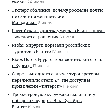
суммы
24 июля
Эксперт объяснил, почему россияне почти
не ездят на «египетские
Мальдивы»
6 июля
Российская туристка умерла в Египте после
тяжелого отравления
6 июля
Рыбы-хирурги порезали российских
туристов в Египте
17 июня
Rixos Hotels Egypt открывает второй отель
в Хургаде
17 июня
Секрет выгодного отдыха: туроператоры
перечислили отели 4*, где доступны
привилегии «пятерок»
11 июня
Трехметровую акулу-мако выловили у
побережья курорта Эль-Кусейр в
Египте
19 мая