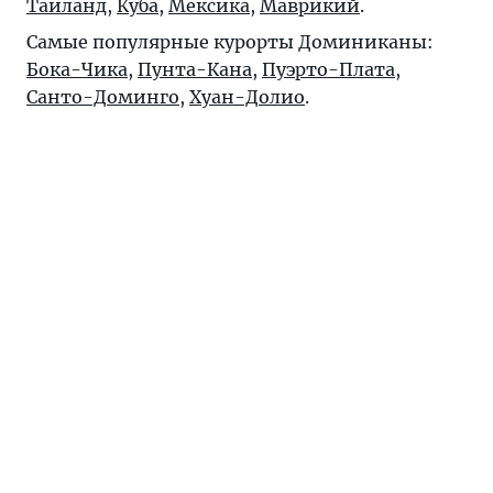
Таиланд
,
Куба
,
Мексика
,
Маврикий
.
Самые популярные курорты Доминиканы:
Бока-Чика
,
Пунта-Кана
,
Пуэрто-Плата
,
Санто-Доминго
,
Хуан-Долио
.