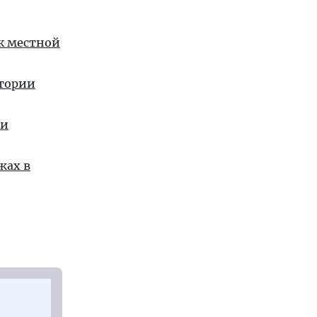
 к местной
стории
ии
жах в