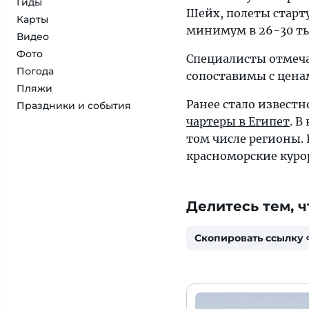
Гиды
Шейх, полеты старту
Карты
минимум в 26-30 тыс
Видео
Фото
Специалисты отмечаю
Погода
сопоставимы с цена
Пляжи
Ранее стало извест
Праздники и события
чартеры в Египет
. В
том числе регионы.
красноморские курор
Делитесь тем, ч
Скопировать ссылку