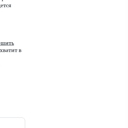
дется
ешить
охватит в
.