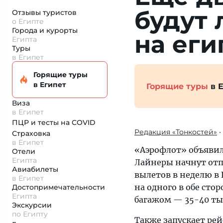
будут 
Отзывы туристов
о Египте
Города и курорты
на еги
Египта
Туры
в Египет
Горящие туры
в Египет
Горящие туры
в Е
Виза
в Египет
ПЦР и тесты на COVID
Редакция «Тонкостей»
•
Страховка
в Египет
«Аэрофлот» объявил 
Отели
Египта
Лайнеры начнут отпр
Авиабилеты
вылетов в неделю в
в Египет
на одного в обе стор
Достопримеча­тельности
Египта
багажом — 35-40 тыс
Экскурсии
по Египту
Также запускает рей