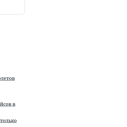
олетов
йсов в
 только