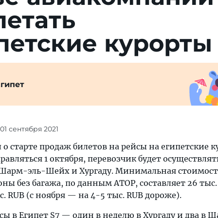
летать
петские курорты
гипет
 01 сентября 2021
о старте продаж билетов на рейсы на египетские к
авляться 1 октября, перевозчик будет осуществлять
 Шарм-эль-Шейх и Хургаду. Минимальная стоимост
оны без багажа, по данным АТОР, составляет 26 тыс.
. RUB (с ноября — на 4-5 тыс. RUB дороже).
сы в Египет S7 — один в неделю в Хургаду и два в 