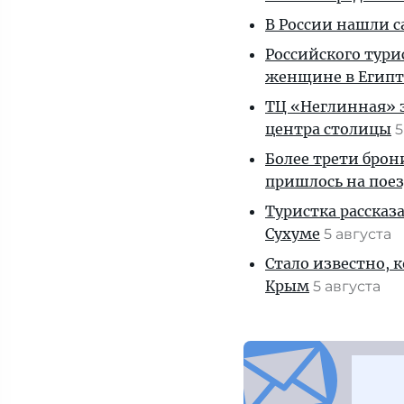
В России нашли с
Российского тури
женщине в Египт
ТЦ «Неглинная» з
центра столицы
5
Более трети брон
пришлось на пое
Туристка рассказ
Сухуме
5 августа
Стало известно, 
Крым
5 августа