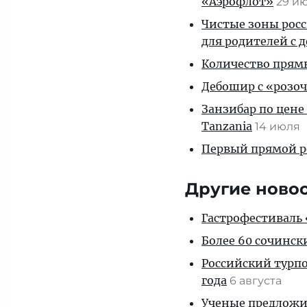
«Аэрофлот»
29 и
Чистые зоны росс
для родителей с 
Количество прям
Дебошир с «розоч
Занзибар по цене
Tanzania
14 июля
Первый прямой р
Другие ново
Гастрофестиваль «
Более 60 сочинск
Российский турпо
года
6 августа
Ученые предложил