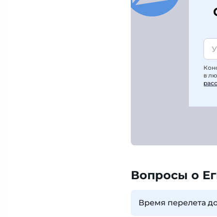
Кон
в л
рас
Вопросы о Ег
Время перелета до