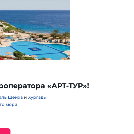
уроператора «АРТ-ТУР»!
Эль Шейха
и
Хургады
го моря