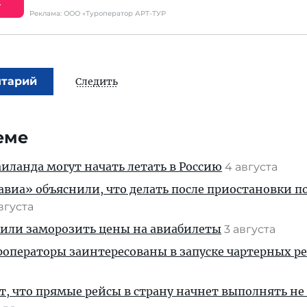
Е
Реклама: ООО «Туроператор АРТ-ТУР
нтарий
Следить
еме
ланда могут начать летать в Россию
4 августа
иа» объяснили, что делать после приостановки п
августа
жили заморозить цены на авиабилеты
3 августа
операторы заинтересованы в запуске чартерных ре
, что прямые рейсы в страну начнет выполнять не