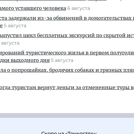
амого уставшего человека
6 августа
ста задержали из-за обвинений в домогательствах
е
5 августа
апустил цикл бесплатных экскурсий по скрытой и
 августа
ирований туристического жилья в первом полугод
здки выходного дня
5 августа
ала о попрошайках, бродячих собаках и грязных пля
когда туристам вернут деньги за отмененные туры в
Скоро на «Тонкостях»: