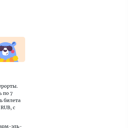
урорты.
 по 7
ь билета
 RUB, с
Шарм-эль-