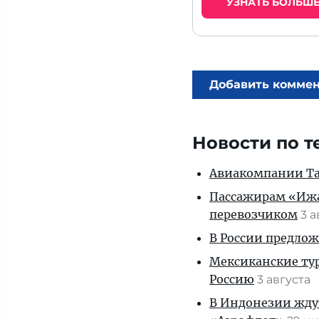
УЗНАТЬ БОЛЬШ
Добавить комме
Новости по т
Авиакомпании Таи
Пассажирам «Ижав
перевозчиком
3 
В России предло
Мексиканские тур
Россию
3 августа
В Индонезии ждут