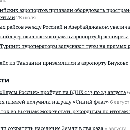
юля
ийских аэропортов призвали оборудовать простра
детьми
28 июля
ых рейсов между Россией и Азербайджаном увелич
кой» угрожал пассажирам в аэропорту Красноярска
 Турции: туроператоры запускают туры на прямых р
ейс из Танзании приземлился в аэропорту Внуково
сти
Вкусы России» пройдет на ВДНХ с 13 по 23 августа
6
их пляжей получили награду «Синий флаг»
6 авгус
ток во Вьетнам может стать рекордным по итогам 
и сократить население Земли в два раза
6 августа