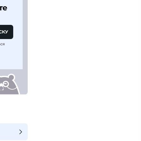
те
СКУ
ься