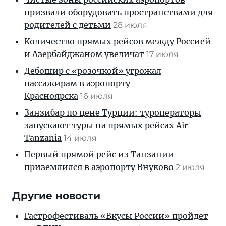
призвали оборудовать пространствами для
родителей с детьми
28 июля
Количество прямых рейсов между Россией
и Азербайджаном увеличат
17 июля
Дебошир с «розочкой» угрожал
пассажирам в аэропорту
Красноярска
16 июля
Занзибар по цене Турции: туроператоры
запускают туры на прямых рейсах Air
Tanzania
14 июля
Первый прямой рейс из Танзании
приземлился в аэропорту Внуково
2 июля
Другие новости
Гастрофестиваль «Вкусы России» пройдет