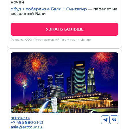
ночей
Убуд + побережье Бали + Сингапур
— перелет на
сказочный Бали
УЗНАТЬ БОЛЬШЕ
Реклама: ООО «Туроператор Ай Ти эМ групп-Центр»
arttour.ru
+
7 495 980-21-21
asia@arttour.ru