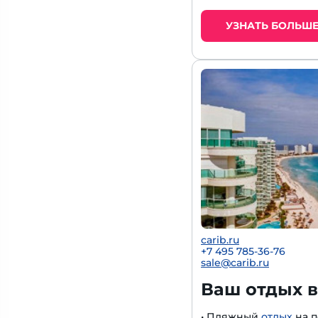
УЗНАТЬ БОЛЬШ
carib.ru
+
7 495 785-36-76
sale@carib.ru
Ваш отдых в
• Пляжный
отдых
на п