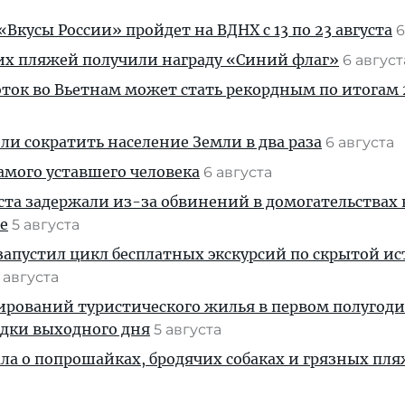
Вкусы России» пройдет на ВДНХ с 13 по 23 августа
6
их пляжей получили награду «Синий флаг»
6 авгус
ток во Вьетнам может стать рекордным по итогам 
и сократить население Земли в два раза
6 августа
амого уставшего человека
6 августа
ста задержали из-за обвинений в домогательствах
е
5 августа
апустил цикл бесплатных экскурсий по скрытой и
 августа
ирований туристического жилья в первом полугод
здки выходного дня
5 августа
ала о попрошайках, бродячих собаках и грязных пля