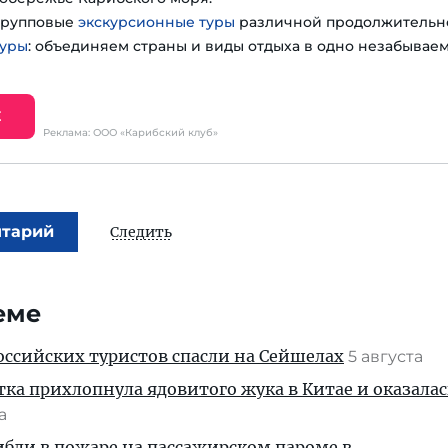
групповые
экскурсионные туры
различной продолжительно
туры
: объединяем страны и виды отдыха в одно незабывае
Е
Реклама: ООО «Карибский клуб»
нтарий
Следить
еме
ссийских туристов спасли на Сейшелах
5 августа
тка прихлопнула ядовитого жука в Китае и оказалас
та
ибли в пожаре на пассажирском пароме в