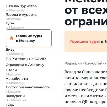
от все
Отзывы туристов
о Мексике
Города и курорты
огран
Мексики
Туры
в Мексику
Горящие туры
в Мексику
Горящие туры
в 
Виза
в Мексику
ПЦР и тесты на COVID
Редакция «Тонкостей»
•
Страховка
в Америку
Отели
Вслед за Сальвадор
Мексики
латиноамериканская 
Авиабилеты
в Мексику
сертификаты, а тепе
Достопримеча­тельности
форме необходимо б
Мексики
имеет ли симптомы 
Экскурсии
по Мексике
получал QR-код, пр
Гиды