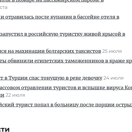
уста
и отравилась после купания в бассейне отеля в
запустил в российскую туристку живой крысой в
ся на махинации болгарских таксистов
25 июля
сты обвинили египетских таможенников в краже к
т в Турции спас тонущую в реке девочку
24 июля
ссовом отравлении туристов и вспышке вируса Ко
ли
22 июля
йский турист попал в больницу после порции остры
я
сти