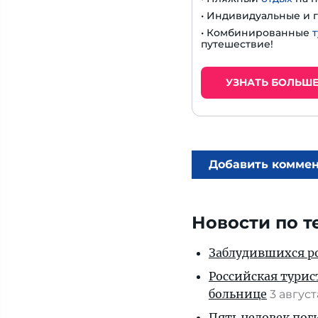
• Индивидуальные и 
• Комбинированные
путешествие!
УЗНАТЬ БОЛЬШ
Добавить комме
Новости по т
Заблудившихся ро
Российская турис
больнице
3 авгус
Пять человек пог