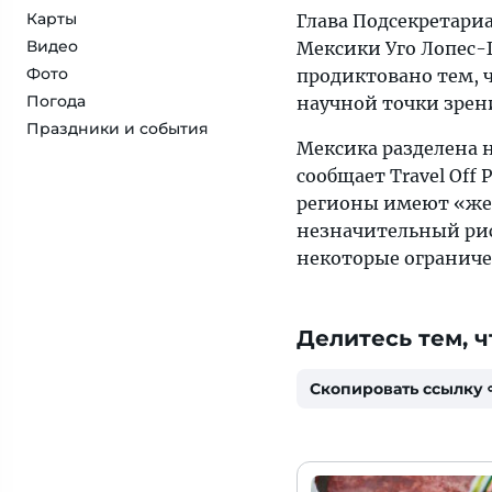
Карты
Глава Подсекретари
Видео
Мексики Уго Лопес-Г
Фото
продиктовано тем, ч
Погода
научной точки зрен
Праздники и события
Мексика разделена н
сообщает Travel Off
регионы имеют «жел
незначительный рис
некоторые ограниче
Делитесь тем, ч
Скопировать ссылку