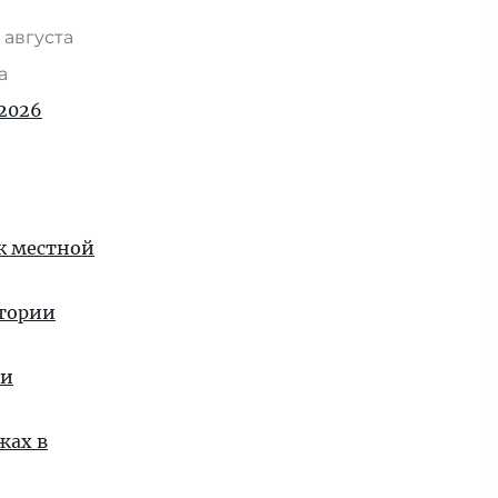
 августа
та
2026
 к местной
стории
ии
жах в