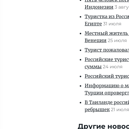
Индонезии
3 авг
Туристка из Росси
Египте
31 июля
Местный житель 
Венеции
25 июля
Турист пожаловал
Российские тури
суммы
24 июля
Российский турис
Информацию о ма
Турции опроверг
В Таиланде росси
ребрышек
21 июл
Другие ново