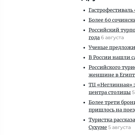
Гастрофестиваль «
Более 60 сочинск
Российский турпо
года
6 августа
Ученые предложил
В России нашли с
Российского тури
женщине в Египт
ТЦ «Неглинная» з
центра столицы
5
Более трети брон
пришлось на пое
Туристка рассказ
Сухуме
5 августа