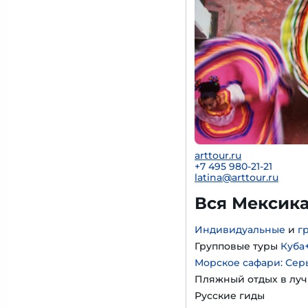
arttour.ru
+7 495 980-21-21
latina@arttour.ru
Вся Мексика
Индивидуальные
и
г
Групповые туры
Куба
Морское сафари: Се
Пляжный отдых в лу
Русские гиды