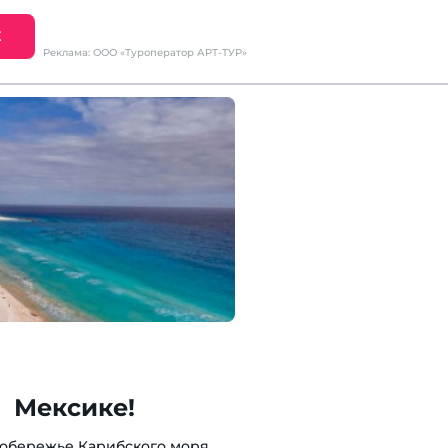
Е
Реклама: ООО «Туроператор АРТ-ТУР»
 Мексике!
обережье Карибского моря.