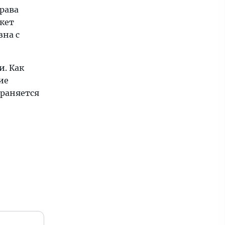
рава
нкет
зна с
и. Как
ие
храняется