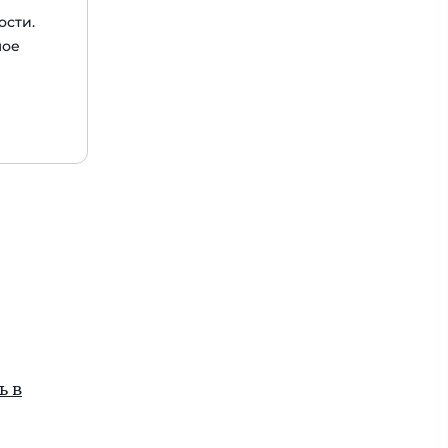
сти.
мое
ь в