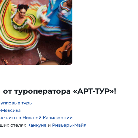
 от туроператора «АРТ-ТУР»!
рупповые туры
+Мексика
рые киты в Нижней Калифорнии
чших отелях
Канкуна
и
Ривьеры-Майя