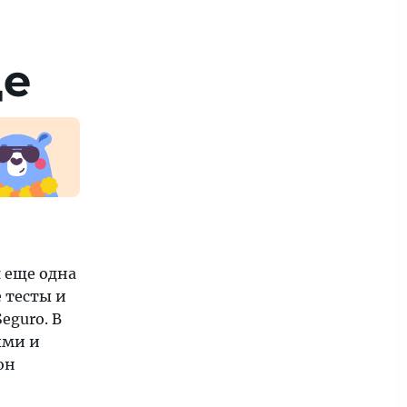
де
 еще одна
 тесты и
eguro. В
ыми и
он