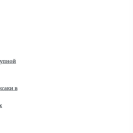
рупной
ксаки в
х