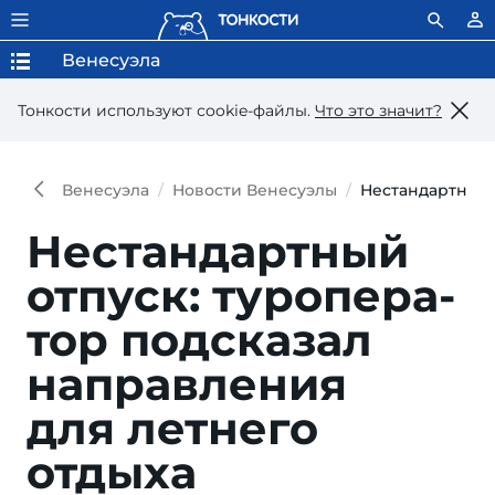
Венесуэла
Тонкости используют сookie-файлы.
Что это значит?
Венесуэла
Новости Венесуэлы
Нестандартный 
Нестандартный
отпуск: туропера­
тор под­сказал
направле­ния
для лет­него
отдыха