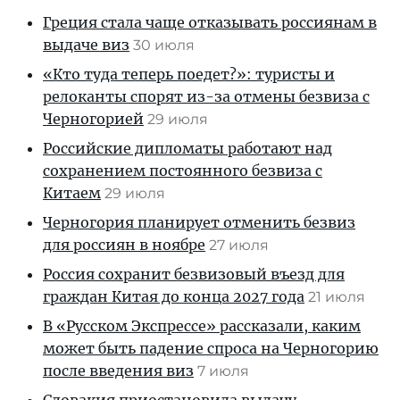
Греция стала чаще отказывать россиянам в
выдаче виз
30 июля
«Кто туда теперь поедет?»: туристы и
релоканты спорят из-за отмены безвиза с
Черногорией
29 июля
Российские дипломаты работают над
сохранением постоянного безвиза с
Китаем
29 июля
Черногория планирует отменить безвиз
для россиян в ноябре
27 июля
Россия сохранит безвизовый въезд для
граждан Китая до конца 2027 года
21 июля
В «Русском Экспрессе» рассказали, каким
может быть падение спроса на Черногорию
после введения виз
7 июля