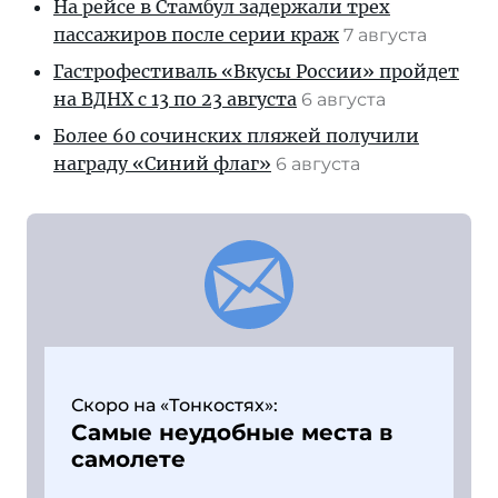
На рейсе в Стамбул задержали трех
пассажиров после серии краж
7 августа
Гастрофестиваль «Вкусы России» пройдет
на ВДНХ с 13 по 23 августа
6 августа
Более 60 сочинских пляжей получили
награду «Синий флаг»
6 августа
Скоро на «Тонкостях»:
Самые неудобные места в
самолете