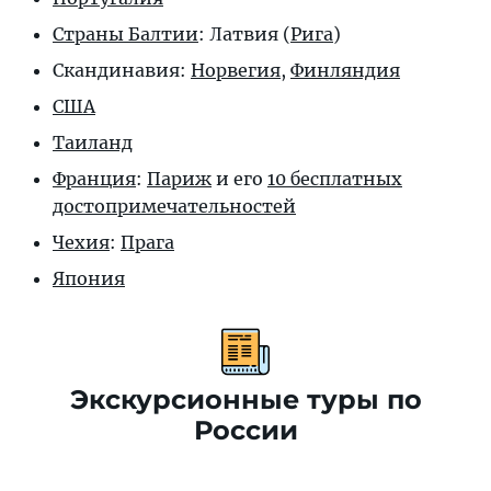
Страны Балтии
: Латвия (
Рига
)
Скандинавия:
Норвегия
,
Финляндия
США
Таиланд
Франция
:
Париж
и его
10 бесплатных
достопримечательностей
Чехия
:
Прага
Япония
Экскурсионные туры по
России