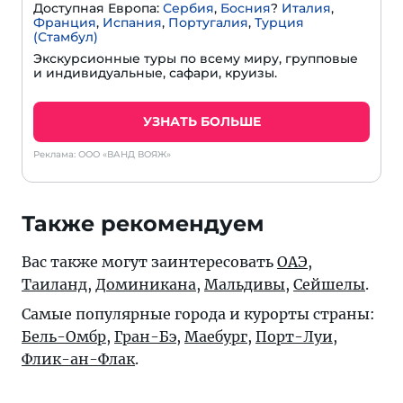
Доступная Европа:
Сербия
,
Босния
?
Италия
,
Франция
,
Испания
,
Португалия
,
Турция
(Стамбул)
Экскурсионные туры по всему миру, групповые
и индивидуальные, сафари, круизы.
УЗНАТЬ БОЛЬШЕ
Реклама: ООО «ВАНД ВОЯЖ»
Также рекомендуем
Вас также могут заинтересовать
ОАЭ
,
Таиланд
,
Доминикана
,
Мальдивы
,
Сейшелы
.
Самые популярные города и курорты страны:
Бель-Омбр
,
Гран-Бэ
,
Маебург
,
Порт-Луи
,
Флик-ан-Флак
.