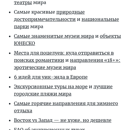
театры
мира
Самые красивые
природные
достопримечательности
и
национальные
парки
мира
Самые знаменитые музеи мира
и
объекты
ЮНЕСКО
Места для поцелуев: куда отправиться в
поисках романтики
и
направления «18+»:
эротические музеи мира
6 идей для уик-энда в Европе
Экскурсионные туры на море
и
лучшие
городские пляжи мира
Самые горячие направления для зимнего
отдыха
Восток vs Запад — не хуже, но дешевле
FAQ об экскурсионных турах