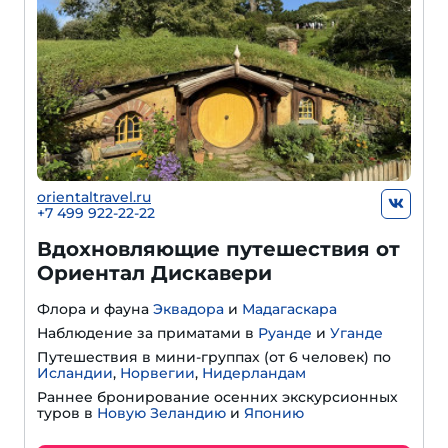
orientaltravel.ru
+7 499 922-22-22
Вдохновляющие путешествия от
Ориентал Дискавери
Флора и фауна
Эквадора
и
Мадагаскара
Наблюдение за приматами в
Руанде
и
Уганде
Путешествия в мини-группах (от 6 человек) по
Исландии
,
Норвегии
,
Нидерландам
Раннее бронирование осенних экскурсионных
туров в
Новую Зеландию
и
Японию