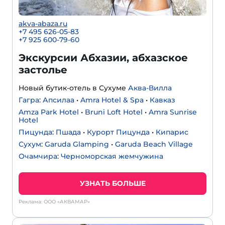
akva-abaza.ru
+7 495 626-05-83
+7 925 600-79-60
Экскурсии Абхазии, абхазское
застолье
Новый бутик-отель в Сухуме
Аква-Вилла
Гагра
:
Апсилаа
•
Amra Hotel & Spa
•
Кавказ
Amza Park Hotel
•
Bruni Loft Hotel
•
Amra Sunrise
Hotel
Пицунда
:
Пшада
•
Курорт Пицунда
•
Кипарис
Сухум
:
Garuda Glamping
•
Garuda Beach Village
Очамчира
:
Черноморская жемчужина
УЗНАТЬ БОЛЬШЕ
Реклама: ООО «АКВАМАР»