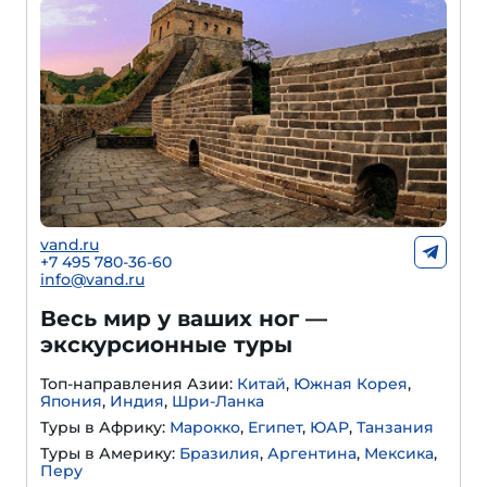
vand.ru
+7 495 780-36-60
info@vand.ru
Весь мир у ваших ног —
экскурсионные туры
Топ-направления Азии:
Китай
,
Южная Корея
,
Япония
,
Индия
,
Шри-Ланка
Туры в Африку:
Марокко
,
Египет
,
ЮАР
,
Танзания
Туры в Америку:
Бразилия
,
Аргентина
,
Мексика
,
Перу