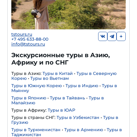
tstours.ru
+7 495 633-88-00
info@tstours.ru
Экскурсионные туры в Азию,
Африку и по СНГ
Туры в Азию:
Туры в Китай
•
Туры в Северную
Корею
•
Туры во Вьетнам
Туры в Южную Корею
•
Туры в Индию
•
Туры в
Мьянму
Туры в Японию
•
Туры в Тайвань
•
Туры в
Малайзию
Туры в Африку:
Туры в ЮАР
Туры в страны СНГ:
Туры в Узбекистан
•
Туры в
Грузию
Туры в Туркменистан
•
Туры в Армению
•
Туры в
Таджикистан