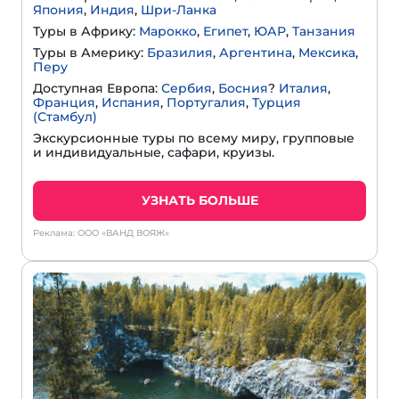
Япония
,
Индия
,
Шри-Ланка
Туры в Африку:
Марокко
,
Египет
,
ЮАР
,
Танзания
Туры в Америку:
Бразилия
,
Аргентина
,
Мексика
,
Перу
Доступная Европа:
Сербия
,
Босния
?
Италия
,
Франция
,
Испания
,
Португалия
,
Турция
(Стамбул)
Экскурсионные туры по всему миру, групповые
и индивидуальные, сафари, круизы.
УЗНАТЬ БОЛЬШЕ
Реклама: ООО «ВАНД ВОЯЖ»