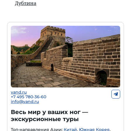
Дублина
vand.ru
+7 495 780-36-60
info@vand.ru
Весь мир у ваших ног —
экскурсионные туры
Топ-направления Азии:
Китай
,
Южная Корея
,