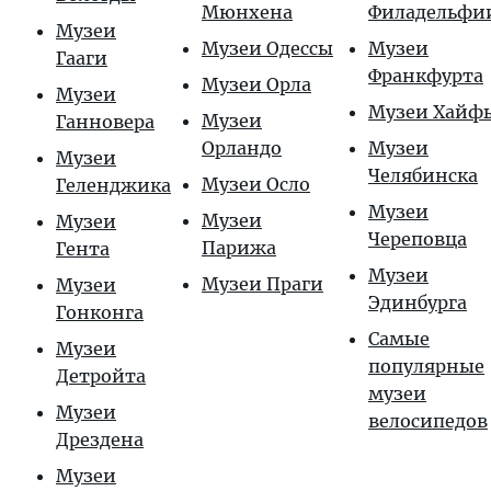
Мюнхена
Филадельфи
Музеи
Музеи Одессы
Музеи
Гааги
Франкфурта
Музеи Орла
Музеи
Музеи Хайф
Музеи
Ганновера
Орландо
Музеи
Музеи
Челябинска
Музеи Осло
Геленджика
Музеи
Музеи
Музеи
Череповца
Парижа
Гента
Музеи
Музеи Праги
Музеи
Эдинбурга
Гонконга
Самые
Музеи
популярные
Детройта
музеи
Музеи
велосипедов
Дрездена
Музеи