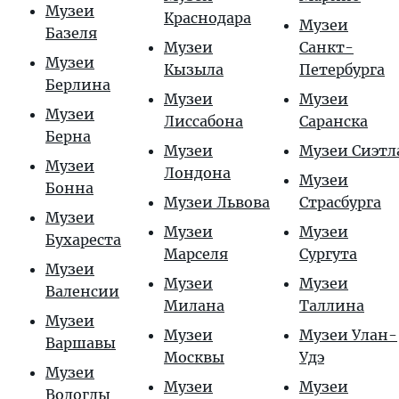
Музеи
Краснодара
Музеи
Базеля
Музеи
Санкт-
Музеи
Кызыла
Петербурга
Берлина
Музеи
Музеи
Музеи
Лиссабона
Саранска
Берна
Музеи
Музеи Сиэтл
Музеи
Лондона
Музеи
Бонна
Музеи Львова
Страсбурга
Музеи
Музеи
Музеи
Бухареста
Марселя
Сургута
Музеи
Музеи
Музеи
Валенсии
Милана
Таллина
Музеи
Музеи
Музеи Улан-
Варшавы
Москвы
Удэ
Музеи
Музеи
Музеи
Вологды