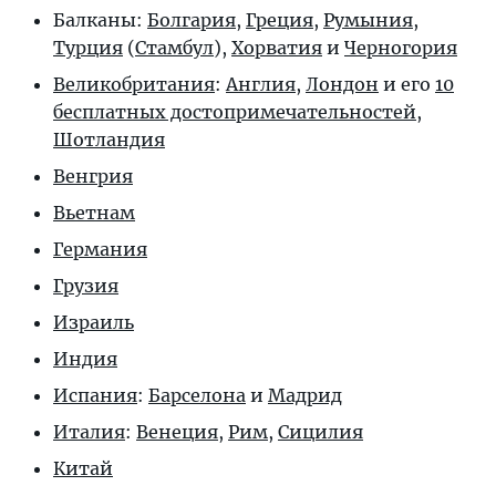
Балканы:
Болгария
,
Греция
,
Румыния
,
Турция
(
Стамбул
),
Хорватия
и
Черногория
Великобритания
:
Англия
,
Лондон
и его
10
бесплатных достопримечательностей
,
Шотландия
Венгрия
Вьетнам
Германия
Грузия
Израиль
Индия
Испания
:
Барселона
и
Мадрид
Италия
:
Венеция
,
Рим
,
Сицилия
Китай