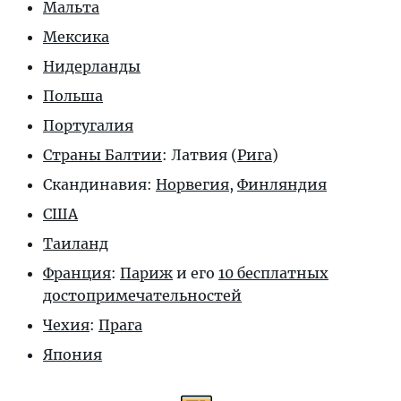
Мальта
Мексика
Нидерланды
Польша
Португалия
Страны Балтии
: Латвия (
Рига
)
Скандинавия:
Норвегия
,
Финляндия
США
Таиланд
Франция
:
Париж
и его
10 бесплатных
достопримечательностей
Чехия
:
Прага
Япония