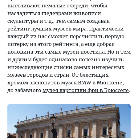
выстаивают немалые очереди, чтобы
насладиться шедеврами живописи,
скульптуры и т.д., тем самым создавая
рейтинг лучших музеев мира. Практически
каждый из нас сможет перечислить первую
пятерку из этого рейтинга, а еще добрая
половина эти самые музеи посетила. Но и тем
и другим будет одинаково полезно изучить
нижеследующие списки самых интересных
музеев городов и стран. От блестящих
хромом экспонатов
музея BMW в Мюнхене
,
до забавного
музея картошки фри в Брюсселе
.