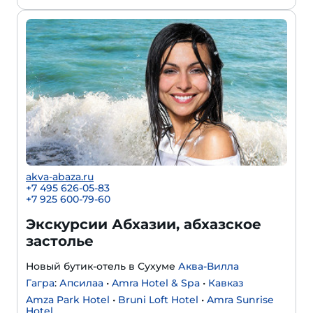
akva-abaza.ru
+7 495 626-05-83
+7 925 600-79-60
Экскурсии Абхазии, абхазское
застолье
Новый бутик-отель в Сухуме
Аква-Вилла
Гагра
:
Апсилаа
•
Amra Hotel & Spa
•
Кавказ
Amza Park Hotel
•
Bruni Loft Hotel
•
Amra Sunrise
Hotel