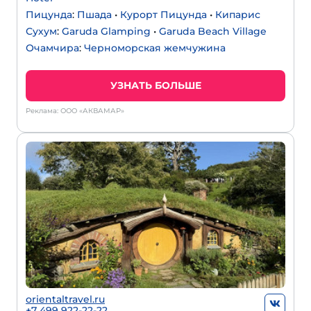
Пицунда
:
Пшада
•
Курорт Пицунда
•
Кипарис
Сухум
:
Garuda Glamping
•
Garuda Beach Village
Очамчира
:
Черноморская жемчужина
УЗНАТЬ БОЛЬШЕ
Реклама: ООО «АКВАМАР»
orientaltravel.ru
+7 499 922-22-22