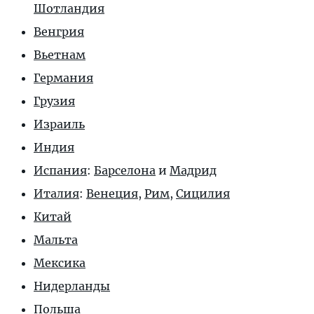
Шотландия
Венгрия
Вьетнам
Германия
Грузия
Израиль
Индия
Испания
:
Барселона
и
Мадрид
Италия
:
Венеция
,
Рим
,
Сицилия
Китай
Мальта
Мексика
Нидерланды
Польша