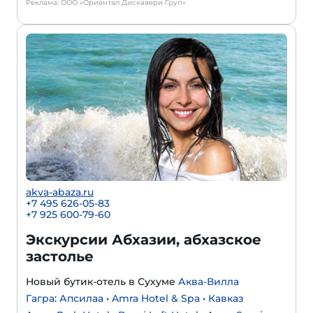
Реклама: ООО «Ориентал Дискавери Груп»
akva-abaza.ru
+7 495 626-05-83
+7 925 600-79-60
Экскурсии Абхазии, абхазское
застолье
Новый бутик-отель в Сухуме
Аква-Вилла
Гагра
:
Апсилаа
•
Amra Hotel & Spa
•
Кавказ