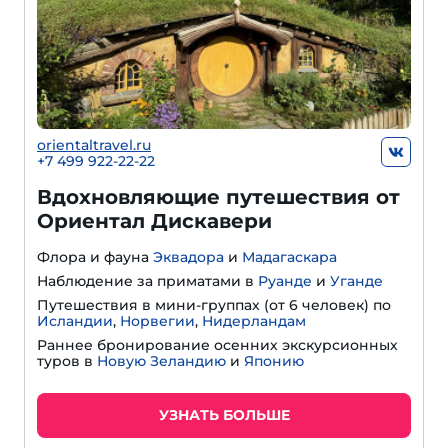
orientaltravel.ru
+7 499 922-22-22
Вдохновляющие путешествия от
Ориентал Дискавери
Флора и фауна
Эквадора
и
Мадагаскара
Наблюдение за приматами в
Руанде
и
Уганде
Путешествия в мини-группах (от 6 человек) по
Исландии
,
Норвегии
,
Нидерландам
Раннее бронирование осенних экскурсионных
туров в
Новую Зеландию
и
Японию
УЗНАТЬ БОЛЬШЕ