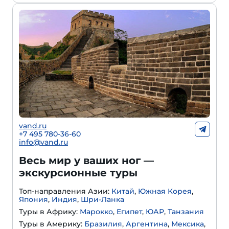
vand.ru
+7 495 780-36-60
info@vand.ru
Весь мир у ваших ног —
экскурсионные туры
Топ-направления Азии:
Китай
,
Южная Корея
,
Япония
,
Индия
,
Шри-Ланка
Туры в Африку:
Марокко
,
Египет
,
ЮАР
,
Танзания
Туры в Америку:
Бразилия
,
Аргентина
,
Мексика
,