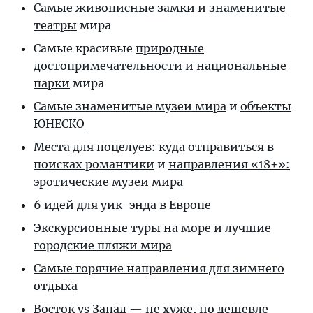
Самые живописные замки
и
знаменитые
театры
мира
Самые красивые
природные
достопримечательности
и
национальные
парки
мира
Самые знаменитые музеи мира
и
объекты
ЮНЕСКО
Места для поцелуев: куда отправиться в
поисках романтики
и
направления «18+»:
эротические музеи мира
6 идей для уик-энда в Европе
Экскурсионные туры на море
и
лучшие
городские пляжи мира
Самые горячие направления для зимнего
отдыха
Восток vs Запад — не хуже, но дешевле