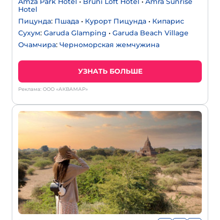
Amza Park Hotel
•
Bruni Loft Hotel
•
Amra Sunrise
Hotel
Пицунда
:
Пшада
•
Курорт Пицунда
•
Кипарис
Сухум
:
Garuda Glamping
•
Garuda Beach Village
Очамчира
:
Черноморская жемчужина
УЗНАТЬ БОЛЬШЕ
Реклама: ООО «АКВАМАР»