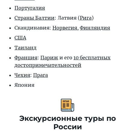
Португалия
Страны Балтии
: Латвия (
Рига
)
Скандинавия:
Норвегия
,
Финляндия
США
Таиланд
Франция
:
Париж
и его
10 бесплатных
достопримечательностей
Чехия
:
Прага
Япония
Экскурсионные туры по
России