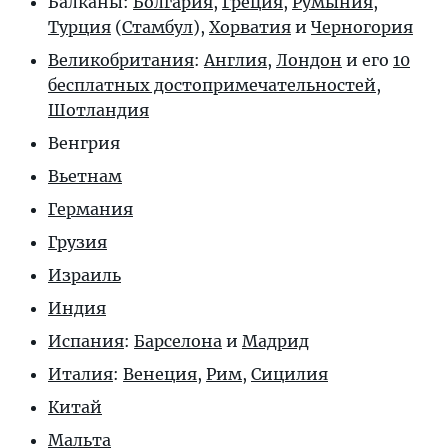
Балканы:
Болгария
,
Греция
,
Румыния
,
Турция
(
Стамбул
),
Хорватия
и
Черногория
Великобритания
:
Англия
,
Лондон
и его
10
бесплатных достопримечательностей
,
Шотландия
Венгрия
Вьетнам
Германия
Грузия
Израиль
Индия
Испания
:
Барселона
и
Мадрид
Италия
:
Венеция
,
Рим
,
Сицилия
Китай
Мальта