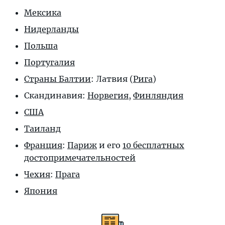
Мексика
Нидерланды
Польша
Португалия
Страны Балтии
: Латвия (
Рига
)
Скандинавия:
Норвегия
,
Финляндия
США
Таиланд
Франция
:
Париж
и его
10 бесплатных
достопримечательностей
Чехия
:
Прага
Япония