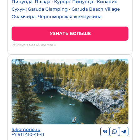
Пицунда
:
Пшада
•
Курорт Пицунда
•
Кипарис
Сухум
:
Garuda Glamping
•
Garuda Beach Village
Очамчира
:
Черноморская жемчужина
УЗНАТЬ БОЛЬШЕ
Реклама: ООО «АКВАМАР»
lukomorie.ru
+7 911 410-41-41