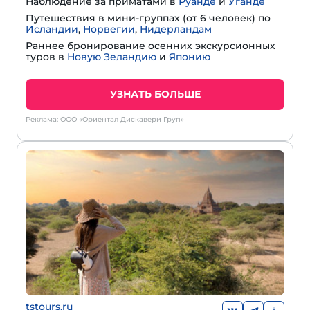
Наблюдение за приматами в
Руанде
и
Уганде
Путешествия в мини-группах (от 6 человек) по
Исландии
,
Норвегии
,
Нидерландам
Раннее бронирование осенних экскурсионных
туров в
Новую Зеландию
и
Японию
УЗНАТЬ БОЛЬШЕ
Реклама: ООО «Ориентал Дискавери Груп»
tstours.ru