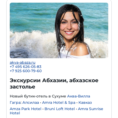
akva-abaza.ru
+7 495 626-05-83
+7 925 600-79-60
Экскурсии Абхазии, абхазское
застолье
Новый бутик-отель в Сухуме
Аква-Вилла
Гагра
:
Апсилаа
•
Amra Hotel & Spa
•
Кавказ
Amza Park Hotel
•
Bruni Loft Hotel
•
Amra Sunrise
Hotel