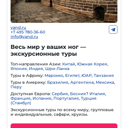
vand.ru
+7 495 780-36-60
info@vand.ru
Весь мир у ваших ног —
экскурсионные туры
Топ-направления Азии:
Китай
,
Южная Корея
,
Япония
,
Индия
,
Шри-Ланка
Туры в Африку:
Марокко
,
Египет
,
ЮАР
,
Танзания
Туры в Америку:
Бразилия
,
Аргентина
,
Мексика
,
Перу
Доступная Европа:
Сербия
,
Босния
?
Италия
,
Франция
,
Испания
,
Португалия
,
Турция
(Стамбул)
Экскурсионные туры по всему миру, групповые
и индивидуальные, сафари, круизы.