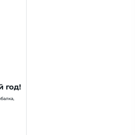
 год!
балка,