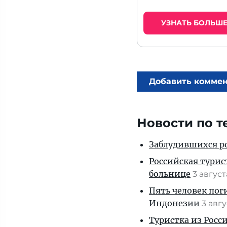
УЗНАТЬ БОЛЬШ
Добавить комме
Новости по т
Заблудившихся ро
Российская турис
больнице
3 авгус
Пять человек пог
Индонезии
3 авг
Туристка из Росси