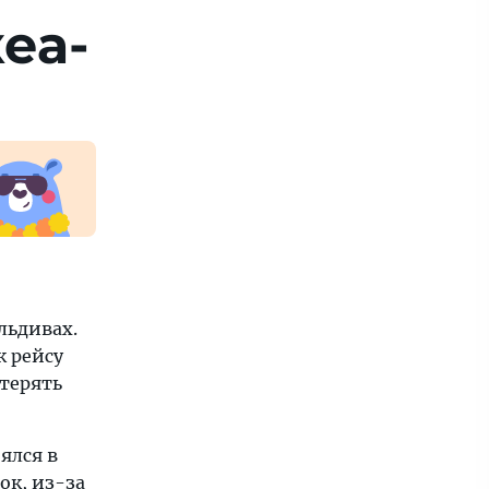
кеа­
льдивах.
к рейсу
 терять
ялся в
ок, из-за