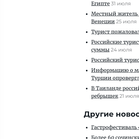
Египте
31 июля
Местный житель 
Венеции
25 июля
Турист пожаловал
Российские тури
суммы
24 июля
Российский турис
Информацию о ма
Турции опроверг
В Таиланде росси
ребрышек
21 июл
Другие ново
Гастрофестиваль «
Более 60 сочинск