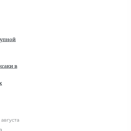
рупной
ксаки в
х
 августа
та