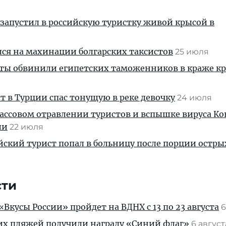
запустил в российскую туристку живой крысой в
ся на махинации болгарских таксистов
25 июля
сты обвинили египетских таможенников в краже к
т в Турции спас тонущую в реке девочку
24 июля
ссовом отравлении туристов и вспышке вируса Ко
ли
22 июля
йский турист попал в больницу после порции остры
я
сти
Вкусы России» пройдет на ВДНХ с 13 по 23 августа
6
их пляжей получили награду «Синий флаг»
6 авгус