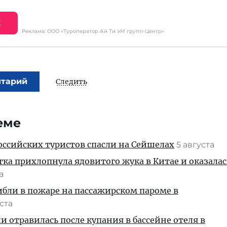
Е
Реклама: ООО «Туроператор Ай Ти эМ групп-Центр»
нтарий
Следить
еме
ссийских туристов спасли на Сейшелах
5 августа
тка прихлопнула ядовитого жука в Китае и оказалас
та
ибли в пожаре на пассажирском пароме в
уста
и отравилась после купания в бассейне отеля в