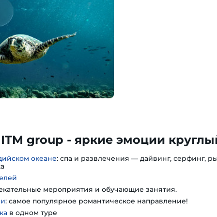
ITM group - яркие эмоции круглый
дийском океане
: спа и развлечения — дайвинг, серфинг, ры
ка
елей
лекательные мероприятия и обучающие занятия.
ии
: самое популярное романтическое направление!
ка
в одном туре