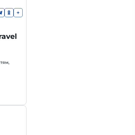
avel
етям,