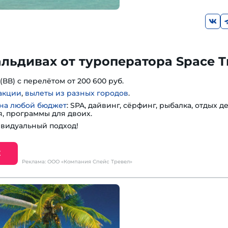
льдивах от туроператора Space Tr
 (ВВ) с перелётом от 200 600 руб.
акции
,
вылеты из разных городов
.
 на любой бюджет
: SPA, дайвинг, сёрфинг, рыбалка, отдых д
, программы для двоих.
ивидуальный подход!
Е
Реклама: ООО «Компания Спейс Тревел»