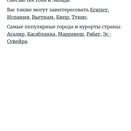
смесью Востока и Запада.
Вас также могут заинтересовать
Египет
,
Испания
,
Вьетнам
,
Кипр
,
Тунис
.
Самые популярные города и курорты страны:
Агадир
,
Касабланка
,
Марракеш
,
Рабат
,
Эс-
Сувейра
.