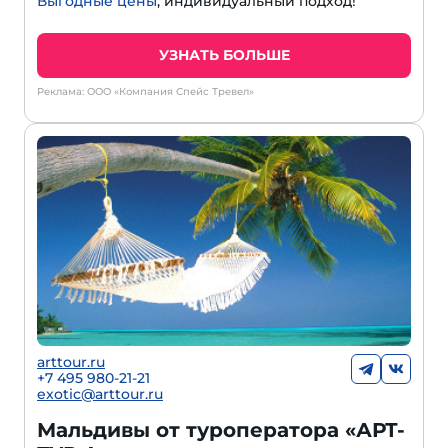
Выгодные цены
, индивидуальный подход!
УЗНАТЬ БОЛЬШЕ
Реклама: ООО «Компания Спейс Тревел»
arttour.ru
+
7 495 980-21-21
exotic@arttour.ru
Мальдивы от туроператора «АРТ-