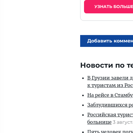
УЗНАТЬ БОЛЬШ
Добавить комме
Новости по т
В Грузии завели 
к туристам из Ро
На рейсе в Стамб
Заблудившихся ро
Российская турис
больнице
3 авгус
Пять человек пог