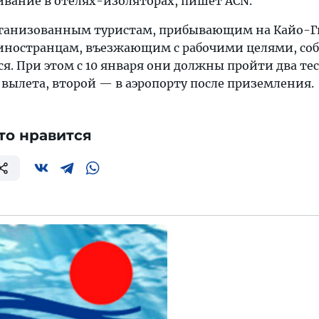
ивание в отелях-изоляторах, пишет ACN.
рганизованным туристам, прибывающим на Кайо-Г
 иностранцам, въезжающим с рабочими целями, со
я. При этом с 10 января они должны пройти два тес
о вылета, второй — в аэропорту после приземления.
то нравится