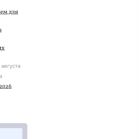
ием для
в
их
 августа
та
2026