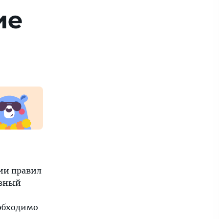
ие
ии правил
евный
еобходимо