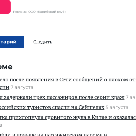
Е
Реклама: ООО «Карибский клуб»
нтарий
Следить
еме
дело после появления в Сети сообщений о плохом 
ссии
7 августа
ул задержали трех пассажиров после серии краж
7 а
ссийских туристов спасли на Сейшелах
5 августа
тка прихлопнула ядовитого жука в Китае и оказалас
та
ибли в пожаре на пассажирском пароме в