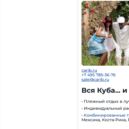
carib.ru
+
7 495 785-36-76
sale@carib.ru
Вся Куба... и
• Пляжный отдых в л
• Индивидуальный р
•
Комбинированные 
Мексика, Коста-Рика,