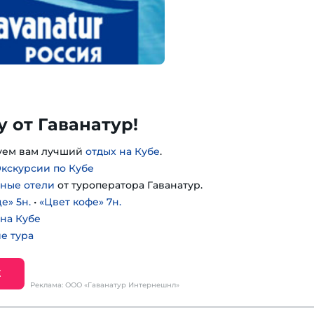
у от Гаванатур!
зуем вам лучший
отдых на Кубе
.
Экскурсии по Кубе
ные отели
от туроператора Гаванатур.
е» 5н.
•
«Цвет кофе» 7н.
на Кубе
е тура
Е
Реклама: ООО «Гаванатур Интернешнл»