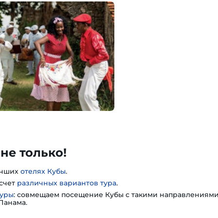
 не только!
учших
отелях Кубы
.
асчет
различных вариантов тура
.
туры
: совмещаем посещение Кубы с такими направлениями,
 Панама.