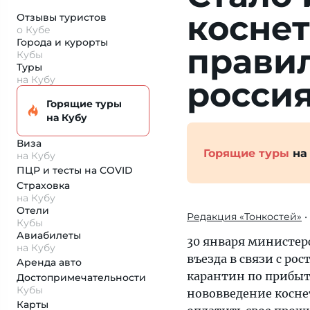
коснет
Отзывы туристов
о Кубе
Города и курорты
правил
Кубы
Туры
на Кубу
росси
Горящие туры
на Кубу
Виза
Горящие туры
на
на Кубу
ПЦР и тесты на COVID
Страховка
на Кубу
Отели
Редакция «Тонкостей»
•
Кубы
Авиабилеты
30 января министер
на Кубу
въезда в связи с р
Аренда авто
карантин по прибыт
Достопримеча­тельности
Кубы
нововведение косне
Карты