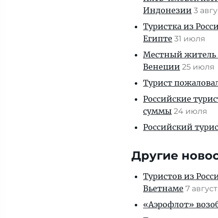
Индонезии
3 авг
Туристка из Росси
Египте
31 июля
Местный житель 
Венеции
25 июля
Турист пожаловал
Российские тури
суммы
24 июля
Российский турис
Другие ново
Туристов из Росс
Вьетнаме
7 авгус
«Аэрофлот» возоб