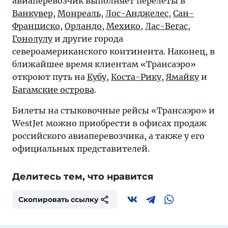
авиаперевозчик выполняет перелеты в
Ванкувер
,
Монреаль
,
Лос-Анджелес
,
Сан-
Франциско
,
Орландо
,
Мехико
,
Лас-Вегас
,
Гонолулу
и другие города
североамериканского континента. Наконец, в
ближайшее время клиентам «Трансаэро»
откроют путь на
Кубу
,
Коста-Рику
,
Ямайку
и
Багамские острова
.
Билеты на стыковочные рейсы «Трансаэро» и
WestJet можно приобрести в офисах продаж
российского авиаперевозчика, а также у его
официальных представителей.
Делитесь тем, что нравится
Скопировать ссылку