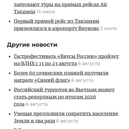
запускают туры на прямых рейсах Air
Tanzania
14 июля
Первый прямой рейс из Танзании
приземлился в аэропорту Внуково
2 июля
Другие новости
Гастрофестиваль «Вкусы России» пройдет
на ВДНХ с 13 по 23 августа
6 августа
Более 60 сочинских пляжей получили
награду «Синий флаг»
6 августа
Российский турпоток во Вьетнам может
стать рекордным по итогам 2026
года
6 августа
Ученые предложили сократить население
Земли в два раза
6 августа