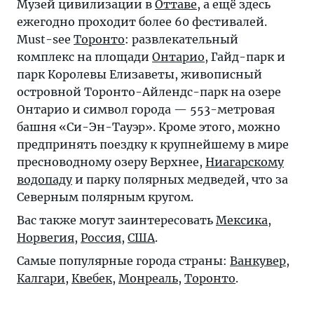
Музей цивилизации в
Оттаве
, а ещё здесь
ежегодно проходит более 60 фестивалей.
Must-see
Торонто
: развлекательный
комплекс на площади
Онтарио
, Гайд-парк и
парк Королевы Елизаветы, живописный
островной Торонто-Айлендс-парк на озере
Онтарио и символ города — 553-метровая
башня «Си-Эн-Тауэр». Кроме этого, можно
предпринять поездку к крупнейшему в мире
пресноводному озеру Верхнее,
Ниагарскому
водопаду
и парку полярных медведей, что за
Северным полярным кругом.
Вас также могут заинтересовать
Мексика
,
Норвегия
,
Россия
,
США
.
Самые популярные города страны:
Ванкувер
,
Калгари
,
Квебек
,
Монреаль
,
Торонто
.