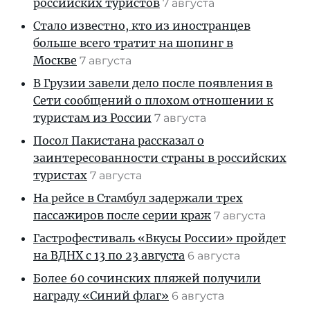
российских туристов
7 августа
Стало известно, кто из иностранцев
больше всего тратит на шопинг в
Москве
7 августа
В Грузии завели дело после появления в
Сети сообщений о плохом отношении к
туристам из России
7 августа
Посол Пакистана рассказал о
заинтересованности страны в российских
туристах
7 августа
На рейсе в Стамбул задержали трех
пассажиров после серии краж
7 августа
Гастрофестиваль «Вкусы России» пройдет
на ВДНХ с 13 по 23 августа
6 августа
Более 60 сочинских пляжей получили
награду «Синий флаг»
6 августа