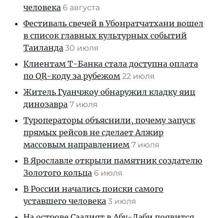
человека
6 августа
Фестиваль свечей в Убонратчатхани вошел
в список главных культурных событий
Таиланда
30 июля
Клиентам T-Банка стала доступна оплата
по QR-коду за рубежом
22 июля
Житель Гуанчжоу обнаружил кладку яиц
динозавра
7 июля
Туроператоры объяснили, почему запуск
прямых рейсов не сделает Алжир
массовым направлением
7 июля
В Ярославле открыли памятник создателю
Золотого кольца
6 июля
В России начались поиски самого
уставшего человека
3 июля
На острове Саадият в Абу-Даби появится