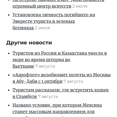
огромный центр искусств
2 июля
Установлена личность погибшего на
Эвересте туриста в зеленых
ботинках
2 июля
Другие новости
Туристов из России и Казахстана унесло в
море во время шторма во
Вьетнаме
7 августа
«Аэрофлот» возобновит полеты из Москвы
в Абу-Даби с 1 октября
7 августа
Туристам рассказали, где встретить кошек
в Стамбуле
7 августа
Названо условие, при котором Мексика
станет массовым направлением для