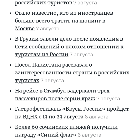
российских туристов
7 августа
Стало известно, кто из иностранцев
больше всего тратит на шопинг в
Москве
7 августа
В Грузии завели дело после появления в
Сети сообщений о плохом отношении к
туристам из России
7 августа
Посол Пакистана рассказал о
заинтересованности страны в российских
туристах
7 августа
На рейсе в Стамбул задержали трех
пассажиров после серии краж
7 августа
Гастрофестиваль «Вкусы России» пройдет
на ВДНХ с 13 по 23 августа
6 августа
Более 60 сочинских пляжей получили
награду «Синий флаг»
6 августа