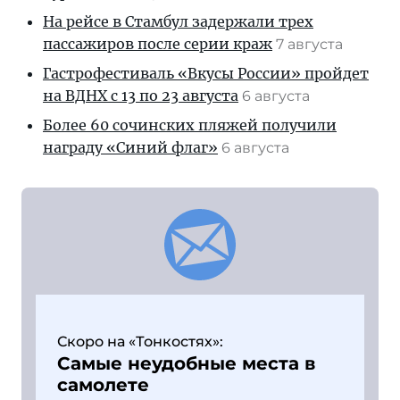
На рейсе в Стамбул задержали трех
пассажиров после серии краж
7 августа
Гастрофестиваль «Вкусы России» пройдет
на ВДНХ с 13 по 23 августа
6 августа
Более 60 сочинских пляжей получили
награду «Синий флаг»
6 августа
Скоро на «Тонкостях»:
Самые неудобные места в
самолете