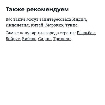
Также рекомендуем
Вас также могут заинтересовать
Индия
,
Индонезия
,
Китай
,
Марокко
,
Тунис
.
Самые популярные города страны:
Баальбек
,
Бейрут
,
Библос
,
Сидон
,
Триполи
.