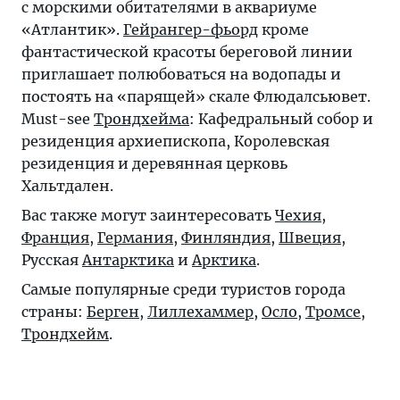
с морскими обитателями в аквариуме
«Атлантик».
Гейрангер-фьорд
кроме
фантастической красоты береговой линии
приглашает полюбоваться на водопады и
постоять на «парящей» скале Флюдалсьювет.
Must-see
Трондхейма
: Кафедральный собор и
резиденция архиепископа, Королевская
резиденция и деревянная церковь
Хальтдален.
Вас также могут заинтересовать
Чехия
,
Франция
,
Германия
,
Финляндия
,
Швеция
,
Русская
Антарктика
и
Арктика
.
Самые популярные среди туристов города
страны:
Берген
,
Лиллехаммер
,
Осло
,
Тромсе
,
Трондхейм
.