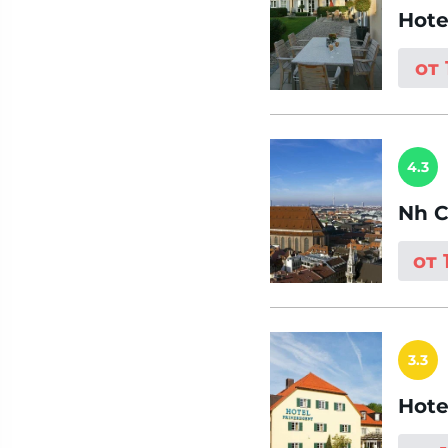
Hote
от 
4.3
Nh C
от 
3.3
Hote