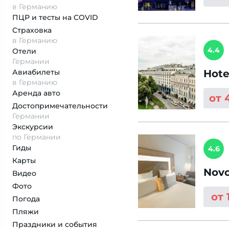
в Германию
ПЦР и тесты на COVID
Страховка
в Германию
4.4
Отели
Германии
Авиабилеты
Hote
в Германию
Аренда авто
от 
Достопримеча­тельности
Германии
Экскурсии
по Германии
Гиды
4.6
Карты
Novo
Видео
Фото
от 
Погода
Пляжи
Праздники и события