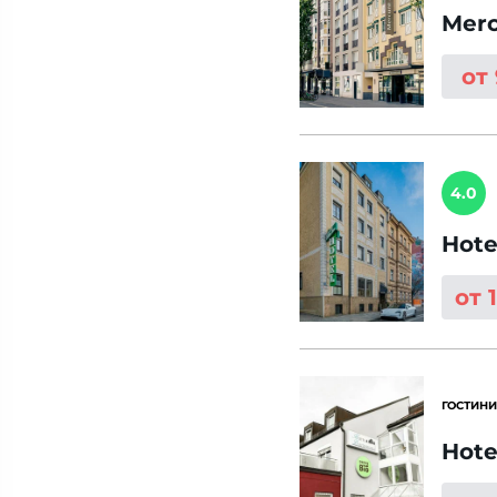
Merc
от
4.0
Hote
от 
ГОСТИНИ
Hote