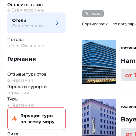
Оставить отзыв
о Бад-Фюссинге
Реклама
Отели
Сортировать:
по популяр
Бад-Фюссинга
Погода
в Бад-Фюссинге
ГОСТИНИ
Германия
Hamp
Отзывы туристов
от 
о Германии
Города и курорты
Германии
Туры
в Германию
ГОСТИНИ
Горящие туры
Baye
по всему миру
от 
Виза