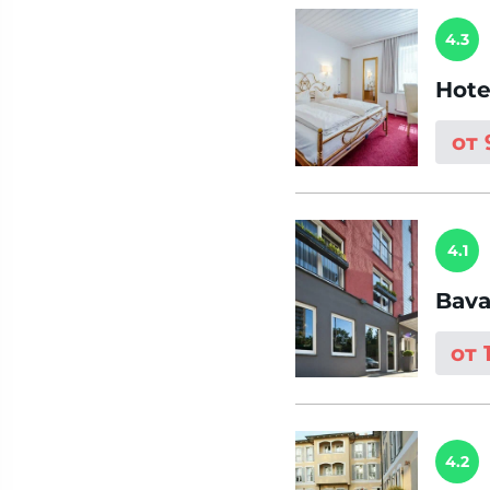
4.3
Hote
от
4.1
Bava
от 
4.2