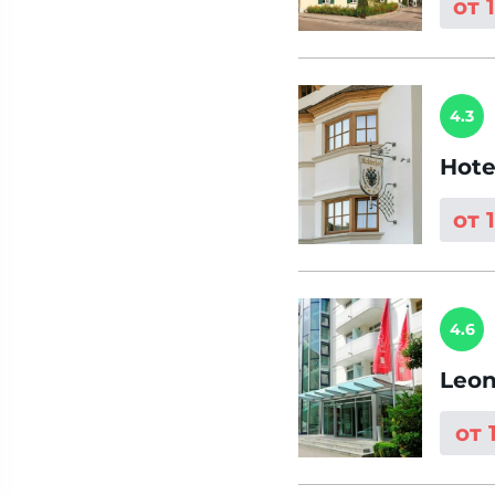
от 
4.3
Hote
от 
4.6
Leon
от 