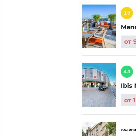
3.7
Mand
от 
4.3
Ibis
от 
ГОСТИНИ