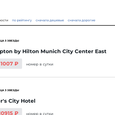
ности
по рейтингу
сначала дешевые
сначала дорогие
ЦА 3 ЗВЕЗДЫ
ton by Hilton Munich City Center East
11007 ₽
номер
в сутки
ЦА 3 ЗВЕЗДЫ
r's City Hotel
10915 ₽
номер
в сутки