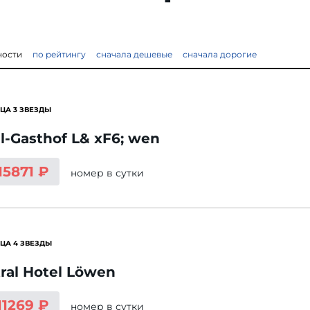
ности
по рейтингу
сначала дешевые
сначала дорогие
ЦА 3 ЗВЕЗДЫ
l-Gasthof L& xF6; wen
15871 ₽
номер
в сутки
ЦА 4 ЗВЕЗДЫ
ral Hotel Löwen
11269 ₽
номер
в сутки