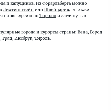
им и капуцинов. Из
Форарльберга
можно
 в
Лихтенштейн
или
Швейцарию
, а также
ся на экскурсию по
Тиролю
и заглянуть в
пулярные города и курорты страны:
Вена
,
Город
г
,
Грац
,
Инсбрук
,
Тироль
.