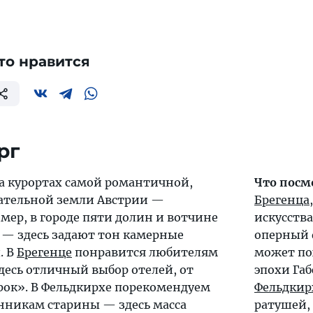
то нравится
рг
а курортах самой романтичной,
Что посм
ательной земли Австрии —
Брегенца
мер, в городе пяти долин и вотчине
искусства
— здесь задают тон камерные
оперный ф
. В
Брегенце
понравится любителям
может по
десь отличный выбор отелей, от
эпохи Га
рок». В
Фельдкирхе
порекомендуем
Фельдкир
нникам старины — здесь масса
ратушей,