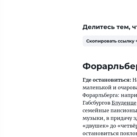
Делитесь тем, ч
Скопировать ссылку
Форарльбе
Где остановиться:
Н
маленькой и очаров
Форарльберга: напри
Габсбургов
Блуденце
семейные пансионы
музыки, в придачу з
«двушек» до «четвё
остановиться покло