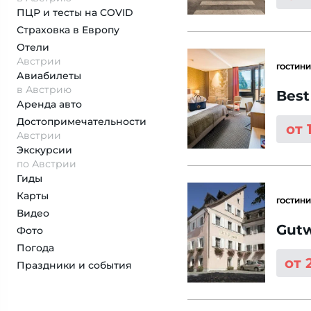
ПЦР и тесты на COVID
Страховка
в Европу
Отели
Австрии
ГОСТИНИ
Авиабилеты
в Австрию
Best
Аренда авто
Достопримеча­тельности
от 
Австрии
Экскурсии
по Австрии
Гиды
Карты
ГОСТИНИ
Видео
Gutw
Фото
Погода
от 
Праздники и события