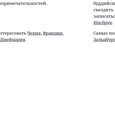
опримечательностей.
буддийск
съездить
записать
Инсбрук
.
интересовать
Чехия
,
Франция
,
Самые по
Швейцария
.
Зальцбур