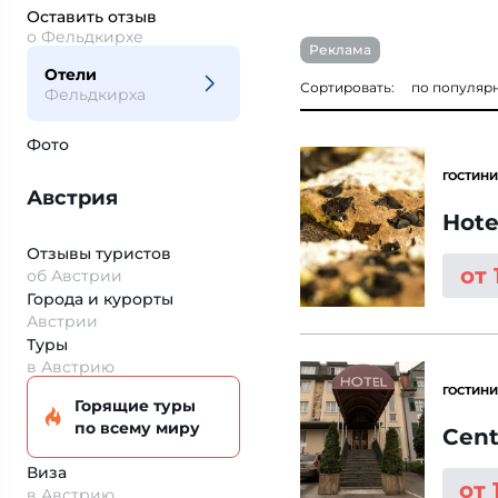
Оставить отзыв
о Фельдкирхе
Реклама
Отели
Сортировать:
по популяр
Фельдкирха
Фото
ГОСТИНИ
Австрия
Hote
Отзывы туристов
от 
об Австрии
Города и курорты
Австрии
Туры
в Австрию
ГОСТИНИ
Горящие туры
по всему миру
Cent
Виза
от 
в Австрию