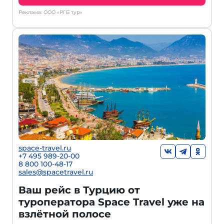
Реклама: ООО «РГБ тур»
space-travel.ru
+7 495 989-20-00
8 800 100-48-17
sales@spacetravel.ru
Ваш рейс в Турцию от
туроператора Space Travel уже на
взлётной полосе