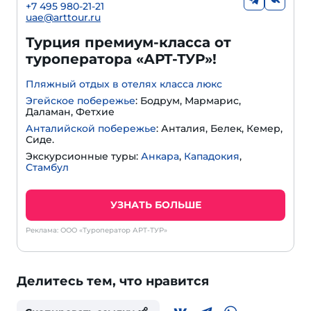
+
7 495 980-21-21
uae@arttour.ru
Турция премиум-класса от
туроператора «АРТ-ТУР»!
Пляжный отдых в отелях класса люкс
Эгейское побережье
: Бодрум, Мармарис,
Даламан, Фетхие
Анталийской побережье
: Анталия, Белек, Кемер,
Сиде.
Экскурсионные туры:
Анкара
,
Кападокия
,
Стамбул
УЗНАТЬ БОЛЬШЕ
Реклама: ООО «Туроператор АРТ-ТУР»
Делитесь тем, что нравится