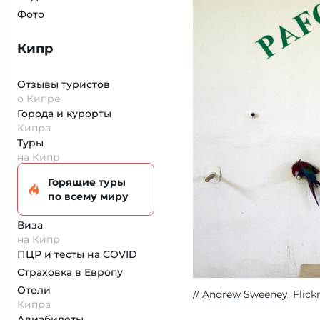
Фото
Кипр
Отзывы туристов
о Кипре
Города и курорты
Кипра
Туры
на Кипр
Горящие туры
по всему миру
Виза
на Кипр
ПЦР и тесты на COVID
Страховка
в Европу
Отели
Andrew Sweeney
, Flick
Кипра
Авиабилеты