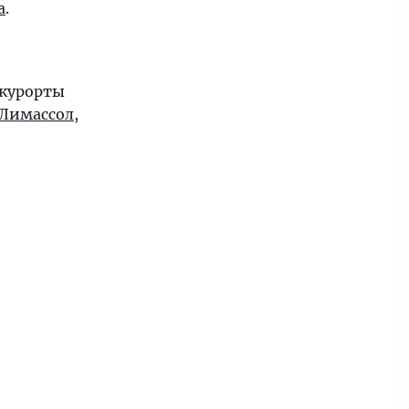
а
.
 курорты
Лимассол
,