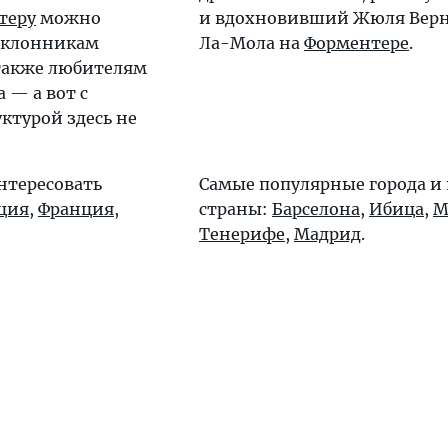
теру
можно
и вдохновивший Жюля Верн
оклонникам
Ла-Мола на
Форментере
.
также любителям
 — а вот с
ктурой здесь не
нтересовать
Самые популярные города и
ция
,
Франция
,
страны:
Барселона
,
Ибица
,
М
Тенерифе
,
Мадрид
.