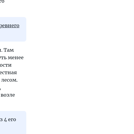
го
ревнего
. Там
уть менее
ности
естная
 лесом.
,
 возле
 4 его