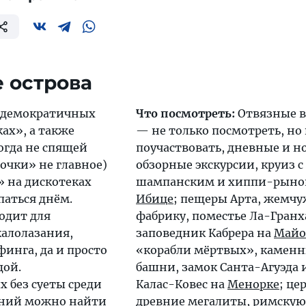
 острова
 демократичных
Что посмотреть:
Отвязные 
ах», а также
— не только посмотреть, но
огда не спящей
поучаствовать, дневные и 
дочки» не главное)
обзорные экскурсии, круиз с
 на дискотеках
шампанским и хиппи-рыно
паться днём.
Ибице
; пещеры Арта, жемч
одит для
фабрику, поместье Ла-Гранх
калолазания,
заповедник Кабрера на
Майо
инга, да и просто
«корабли мёртвых», камен
дой.
башни, замок Санта-Агуэда
 без суеты среди
Калас-Ковес на
Менорке
; це
ний можно найти
древние мегалиты, римскую