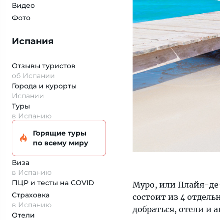
Видео
Фото
Испания
Отзывы туристов
об Испании
Города и курорты
Испании
Туры
в Испанию
Горящие туры
по всему миру
Виза
в Испанию
ПЦР и тесты на COVID
Муро, или Плайя-д
Страховка
состоит из 4 отдель
в Испанию
добраться, отели и 
Отели