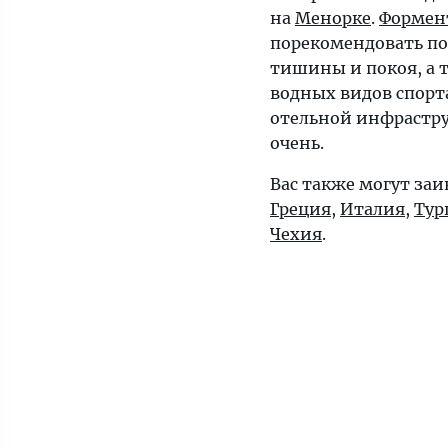
на
Менорке
.
Формен
порекомендовать п
тишины и покоя, а 
водных видов спорта
отельной инфрастру
очень.
Вас также могут заи
Греция
,
Италия
,
Тур
Чехия
.