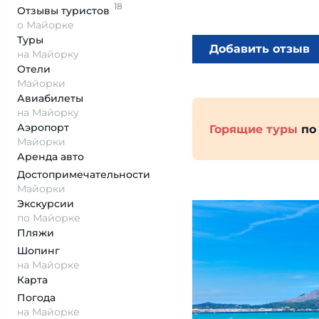
18
Отзывы
туристов
о Майорке
Туры
Добавить отзыв
на Майорку
Отели
Майорки
Авиабилеты
на Майорку
Аэропорт
Горящие туры
по
Майорки
Аренда авто
Достопримеча­тельности
Майорки
Экскурсии
по Майорке
Пляжи
Шопинг
на Майорке
Карта
Погода
на Майорке