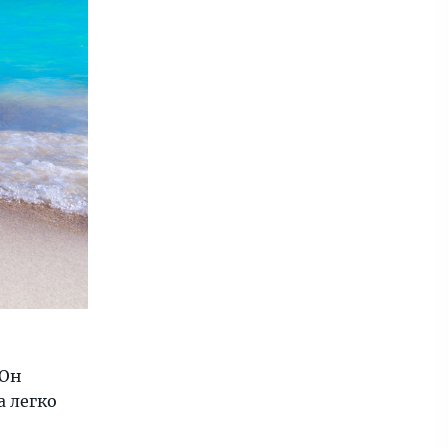
 Он
а легко