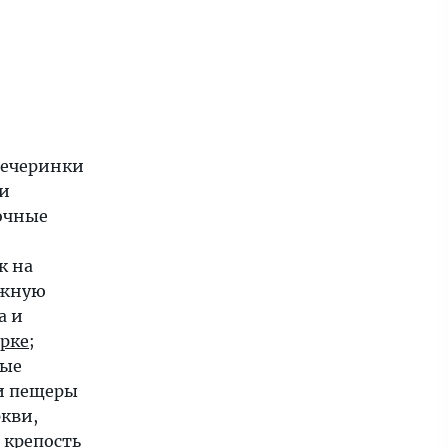
вечеринки
 и
ночные
к на
ужную
а и
рке
;
ные
 и пещеры
ркви,
 крепость