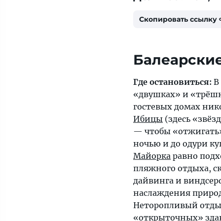
Скопировать ссылку
Балеарские
Где остановиться:
В
«двушках» и «трёшк
гостевых домах ник
Ибицы
(здесь «звёз
— чтобы «отжигать»
ночью и до одури ку
Майорка
равно подх
пляжного отдыха, с
дайвинга и виндсерф
наслаждения приро
Неторопливый отдых
«открыточных» зда