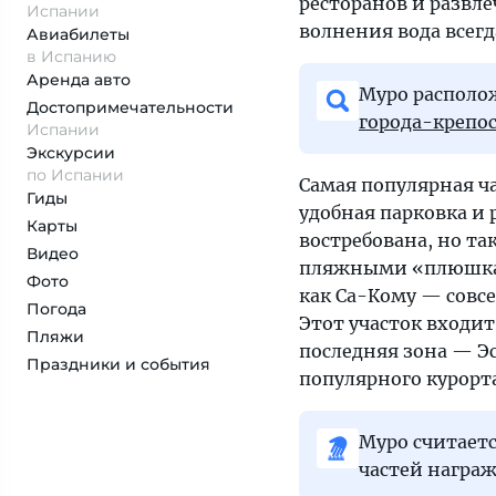
ресторанов и развл
Испании
волнения вода всегд
Авиабилеты
в Испанию
Аренда авто
Муро располож
Достопримеча­тельности
города-крепо
Испании
Экскурсии
по Испании
Самая популярная ча
Гиды
удобная парковка и
Карты
востребована, но та
Видео
пляжными «плюшками
Фото
как Са-Кому — совс
Погода
Этот участок входит
Пляжи
последняя зона — Э
Праздники и события
популярного курорт
Муро считаетс
частей награ