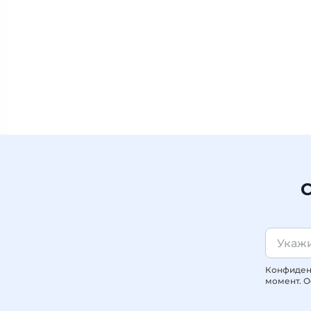
С
Конфиденц
момент. О