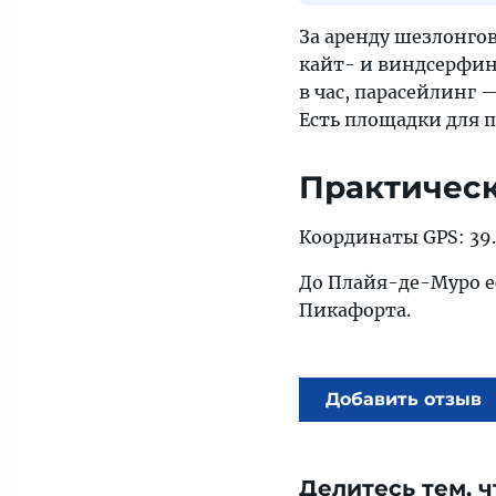
За аренду шезлонгов
кайт- и виндсерфинг
в час, парасейлинг 
Есть площадки для 
Практичес
Координаты GPS: 39.8
До Плайя-де-Муро е
Пикафорта.
Добавить отзыв
Делитесь тем, ч