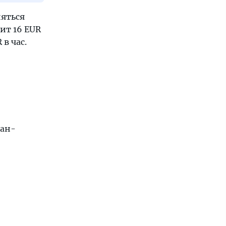
няться
ит 16 EUR
в час.
Кан-