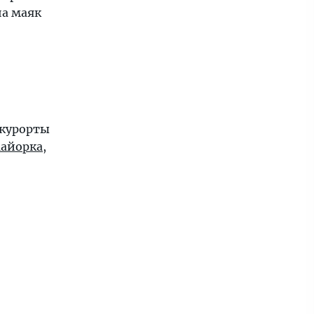
а маяк
 курорты
айорка
,