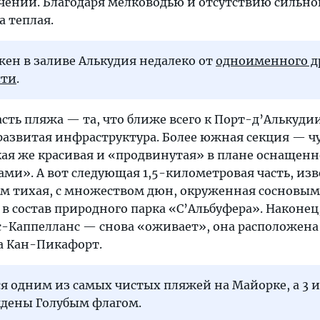
ечений. Благодаря мелководью и отсутствию сильно
а теплая.
ен в заливе Алькудия недалеко от
одноименного д
сти
.
сть пляжа — та, что ближе всего к Порт-д’Алькудии
 развитая инфраструктура. Более южная секция — ч
кая же красивая и «продвинутая» в плане оснащен
». А вот следующая 1,5-километровая часть, изв
ем тихая, с множеством дюн, окруженная сосновым
 в состав природного парка «С’Альбуфера». Наконец
с-Каппелланс — снова «оживает», она расположена
а Кан-Пикафорт.
я одним из самых чистых пляжей на Майорке, а 3 из
ждены Голубым флагом.