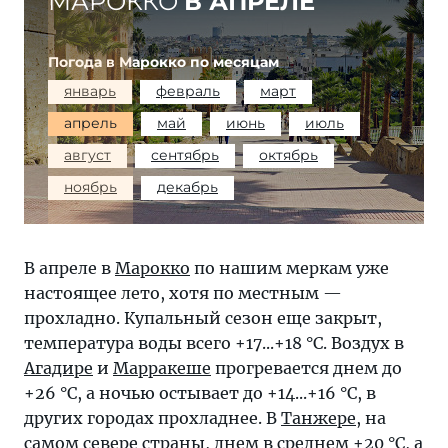
МАРОККО
В АПРЕЛЕ
Погода в Марокко по месяцам
январь
февраль
март
апрель
май
июнь
июль
август
сентябрь
октябрь
ноябрь
декабрь
В апреле в
Марокко
по нашим меркам уже
настоящее лето, хотя по местным —
прохладно. Купальный сезон еще закрыт,
температура воды всего +17...+18 °C. Воздух в
Агадире
и
Марракеше
прогревается днем до
+26 °C, а ночью остывает до +14...+16 °C, в
других городах прохладнее. В
Танжере
, на
самом севере страны, днем в среднем +20 °C, а