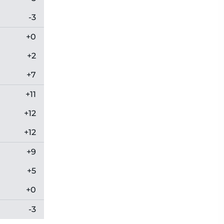
-3
+0
+2
+7
+11
+12
+12
+9
+5
+0
-3