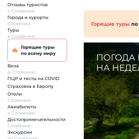
Отзывы туристов
о Словении
Города и курорты
Словении
Горящие туры
по
Туры
в Словению
Горящие туры
по всему миру
ПОГОДА 
НА НЕДЕ
Виза
в Словению
ПЦР и тесты на COVID
Страховка
в Европу
Отели
Словении
Авиабилеты
в Словению
Достопримеча­тельности
Словении
Экскурсии
по Словении