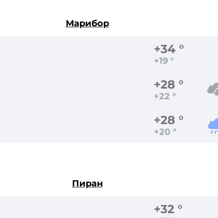
Марибор
+34 °
+19 °
+28 °
+22 °
+28 °
+20 °
Пиран
+32 °