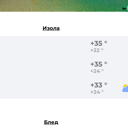
Изола
+35 °
+22 °
+35 °
+24 °
+33 °
+24 °
Блед