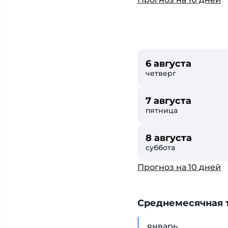
6 августа
четверг
7 августа
пятница
8 августа
суббота
Прогноз на 10 дней
Cреднемесячная т
янв
арь