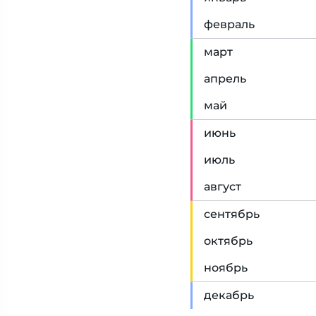
фев
раль
мар
т
апр
ель
май
июн
ь
июл
ь
авг
уст
сен
тябрь
окт
ябрь
ноя
брь
дек
абрь