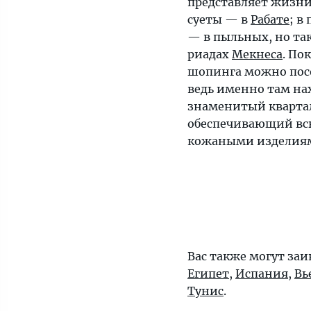
представляет жизни
суеты — в
Рабате
; в
— в пыльных, но т
риадах
Мекнеса
. По
шопинга можно пос
ведь именно там на
знаменитый кварта
обеспечивающий вс
кожаными изделия
Вас также могут заи
Египет
,
Испания
,
Вь
Тунис
.