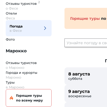
2
Отзывы
туристов
о Фесе
Отели
Феса
Горящие туры
по
Погода
в Фесе
Фото
Марокко
Отзывы туристов
о Марокко
Города и курорты
8 августа
Марокко
суббота
Туры
в Марокко
9 августа
Горящие туры
воскресенье
по всему миру