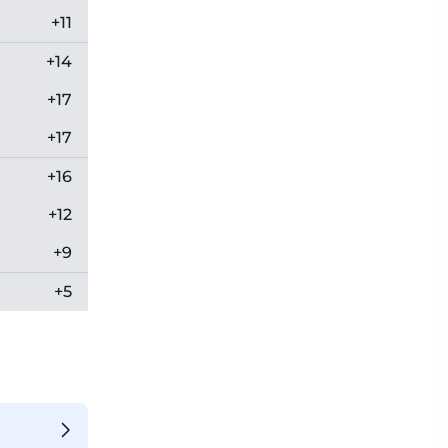
+11
+14
+17
+17
+16
+12
+9
+5