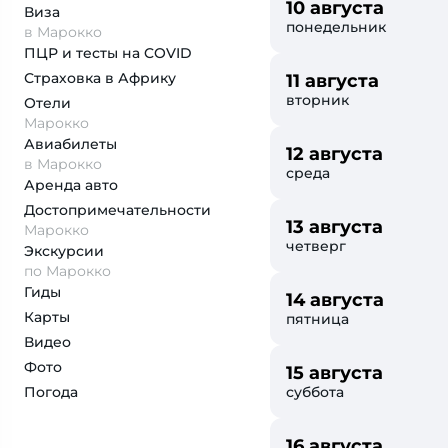
10 августа
Виза
понедельник
в Марокко
ПЦР и тесты на COVID
Страховка
в Африку
11 августа
вторник
Отели
Марокко
Авиабилеты
12 августа
в Марокко
среда
Аренда авто
Достопримеча­тельности
13 августа
Марокко
четверг
Экскурсии
по Марокко
Гиды
14 августа
Карты
пятница
Видео
Фото
15 августа
Погода
суббота
16 августа