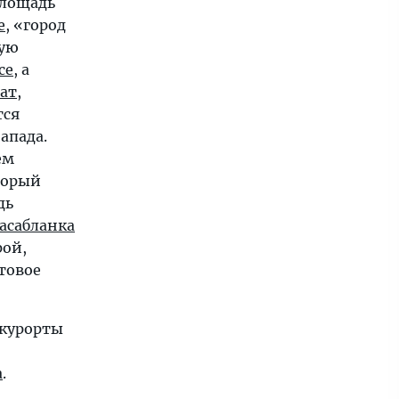
площадь
е
, «город
мую
се
, а
бат
,
тся
апада.
ем
торый
дь
асабланка
рой,
товое
 курорты
а
.