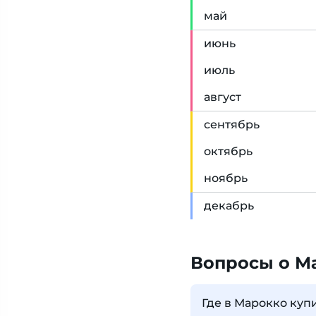
май
июн
ь
июл
ь
авг
уст
сен
тябрь
окт
ябрь
ноя
брь
дек
абрь
Вопросы о М
Где в Марокко куп