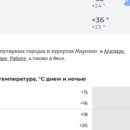
+24 °
+36 °
+23 °
опулярных городах и курортах Марокко: в
Агадире
,
еше
,
Рабате
, а также в
Фесе
.
емпература, °C днем и ночью
+15
+16
+18
+20