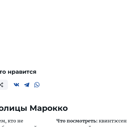
то нравится
толицы Марокко
м, кто не
Что посмотреть:
квинтэссе