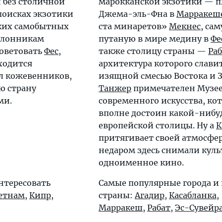
 без столичной
марокканской экзотики — 
 поисках экзотики
Джема-эль-Фна в
Марракеш
аких самобытных
ста минаретов»
Мекнес
, са
клонникам
путаную в мире медину в
Фе
оветовать
Фес
,
также столицу страны —
Ра
ходится
архитектура которого слави
л кожевенников,
изящной смесью Востока и З
ю страну
Танжер
примечателен Музе
ми.
современного искусства, ко
вполне достоин какой-нибу
европейской столицы. Ну а
К
притягивает своей атмосфе
недаром здесь снимали куль
одноименное кино.
нтересовать
Самые популярные города и
етнам
,
Кипр
,
страны:
Агадир
,
Касабланка
,
Марракеш
,
Рабат
,
Эс-Сувейр