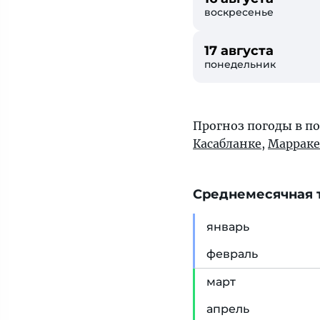
воскресенье
17 августа
понедельник
Прогноз погоды в п
Касабланке
,
Маррак
Cреднемесячная т
янв
арь
фев
раль
мар
т
апр
ель